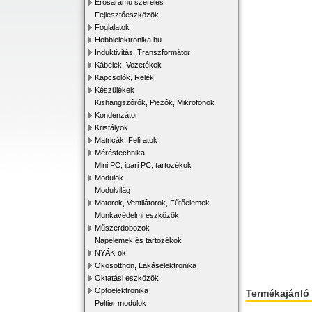
Erősáramú szerelés
Fejlesztőeszközök
Foglalatok
Hobbielektronika.hu
Induktivitás, Transzformátor
Kábelek, Vezetékek
Kapcsolók, Relék
Készülékek
Kishangszórók, Piezók, Mikrofonok
Kondenzátor
Kristályok
Matricák, Feliratok
Méréstechnika
Mini PC, ipari PC, tartozékok
Modulok
Modulvilág
Motorok, Ventilátorok, Fűtőelemek
Munkavédelmi eszközök
Műszerdobozok
Napelemek és tartozékok
NYÁK-ok
Okosotthon, Lakáselektronika
Oktatási eszközök
Optoelektronika
Termékajánló
Peltier modulok