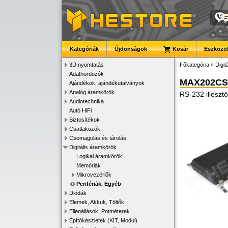
Kategóriák
Újdonságok
Kosár
Eszközök
3D nyomtatás
Főkategória
»
Digit
Adathordozók
MAX202CS
Ajándékok, ajándékutalványok
Analóg áramkörök
RS-232 illeszt
Audiotechnika
Autó HiFi
Biztosítékok
Csatlakozók
Csomagolás és tárolás
Digitális áramkörök
Logikai áramkörök
Memóriák
Mikrovezérlők
Perifériák, Egyéb
Diódák
Elemek, Akkuk, Töltők
Ellenállások, Potméterek
Építőkészletek (KIT, Modul)