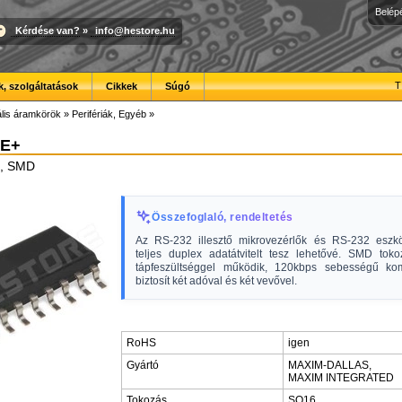
Belép
Kérdése van?
»
info@hestore.hu
T
, szolgáltatások
Cikkek
Súgó
ális áramkörök
»
Perifériák, Egyéb
»
E+
ő, SMD
Összefoglaló, rendeltetés
Az RS-232 illesztő mikrovezérlők és RS-232 eszkö
teljes duplex adatátvitelt tesz lehetővé. SMD tok
tápfeszültséggel működik, 120kbps sebességű ko
biztosít két adóval és két vevővel.
RoHS
igen
Gyártó
MAXIM-DALLAS,
MAXIM INTEGRATED
Tokozás
SO16