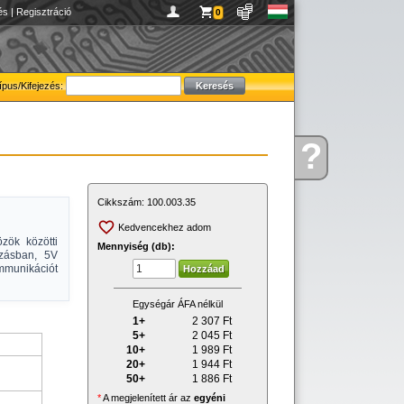
és
|
Regisztráció
0
ípus/Kifejezés:
?
Kérdése
van
Cikkszám:
100.003.35
Kedvencekhez adom
zök közötti
Mennyiség (db):
ozásban, 5V
mmunikációt
Egységár ÁFA nélkül
1+
2 307
Ft
5+
2 045
Ft
10+
1 989
Ft
20+
1 944
Ft
50+
1 886
Ft
*
A megjelenített ár az
egyéni