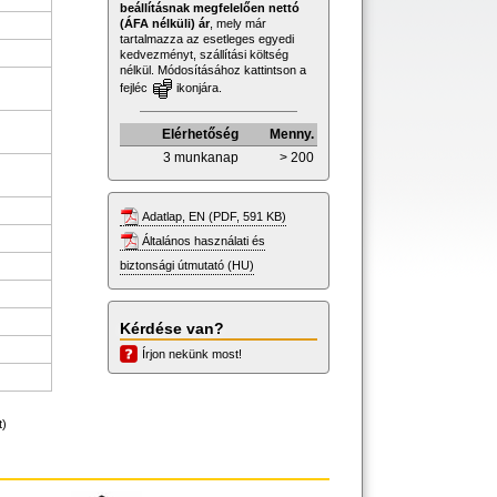
beállításnak megfelelően nettó
(ÁFA nélküli) ár
, mely már
tartalmazza az esetleges egyedi
kedvezményt, szállítási költség
nélkül. Módosításához kattintson a
fejléc
ikonjára.
Elérhetőség
Menny.
3 munkanap
> 200
Adatlap, EN (PDF, 591 KB)
Általános használati és
biztonsági útmutató (HU)
Kérdése van?
Írjon nekünk most!
t)