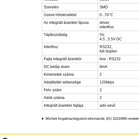
Szerelés
SMD
Üzemi hőmérséklet
0...70°C
Az integrált áramkör típusa
driver,
interfész
Tápfeszültség
5V,
4.5...5.5V DC
Interfész
RS232,
full duplex
Fajta integrált áramkör
line - RS232
DC betáp áram
8mA
Kimenetek száma
2
Adatátvitel sebessége
120kbps
Felv. szám
2
Adók száma
2
Integrált áramkör fajtája
adó-vevő
Bővített forgalmazói/gyártói információk (EU 2023/988 rendele