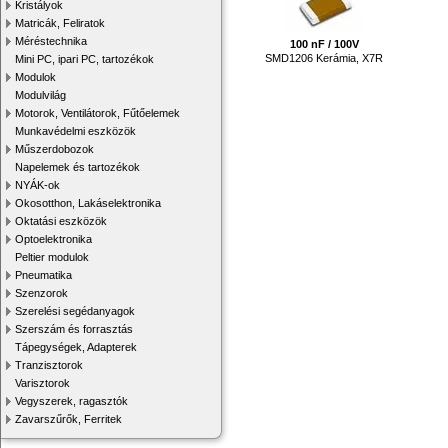
Kristályok
Matricák, Feliratok
Méréstechnika
100 nF / 100V
SMD1206 Kerámia, X7R
Mini PC, ipari PC, tartozékok
Modulok
Modulvilág
Motorok, Ventilátorok, Fűtőelemek
Munkavédelmi eszközök
Műszerdobozok
Napelemek és tartozékok
NYÁK-ok
Okosotthon, Lakáselektronika
Oktatási eszközök
Optoelektronika
Peltier modulok
Pneumatika
Szenzorok
Szerelési segédanyagok
Szerszám és forrasztás
Tápegységek, Adapterek
Tranzisztorok
Varisztorok
Vegyszerek, ragasztók
Zavarszűrők, Ferritek