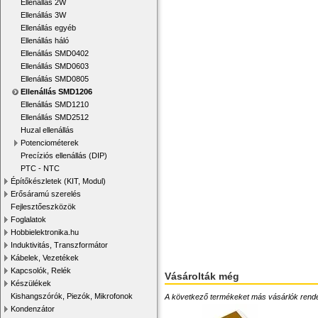
Ellenállás 2W
Ellenállás 3W
Ellenállás egyéb
Ellenállás háló
Ellenállás SMD0402
Ellenállás SMD0603
Ellenállás SMD0805
Ellenállás SMD1206
Ellenállás SMD1210
Ellenállás SMD2512
Huzal ellenállás
Potenciométerek
Precíziós ellenállás (DIP)
PTC - NTC
Építőkészletek (KIT, Modul)
Erősáramú szerelés
Fejlesztőeszközök
Foglalatok
Hobbielektronika.hu
Induktivitás, Transzformátor
Kábelek, Vezetékek
Kapcsolók, Relék
Vásárolták még
Készülékek
Kishangszórók, Piezók, Mikrofonok
A következő termékeket más vásárlók rendelték
Kondenzátor