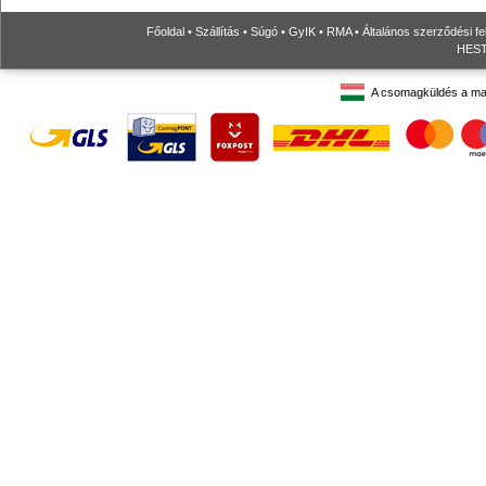
Főoldal
•
Szállítás
•
Súgó
•
GyIK
•
RMA
•
Általános szerződési fe
HESTO
A csomagküldés a ma