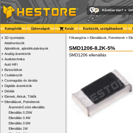
Kérdése van?
»
in
Kategóriák
Újdonságok
Kosár
Eszközök, szolgáltatások
3D nyomtatás
Főkategória
»
Ellenállások, Potméterek
»
El
Adathordozók
SMD1206-8.2K-5%
Ajándékok, ajándékutalványok
Analóg áramkörök
SMD1206 ellenállás
Audiotechnika
Autó HiFi
Biztosítékok
Csatlakozók
Csomagolás és tárolás
Digitális áramkörök
Diódák
Elemek, Akkuk, Töltők
Ellenállások, Potméterek
Árammérő sönt ellenállás
Ellenállás 0.25W
Ellenállás 0.4W
Ellenállás 0.6W
Ellenállás 1W