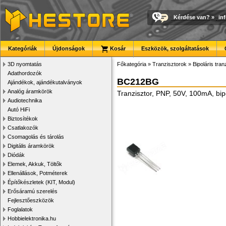
Kérdése van?
»
in
Kategóriák
Újdonságok
Kosár
Eszközök, szolgáltatások
3D nyomtatás
Főkategória
»
Tranzisztorok
»
Bipoláris tran
Adathordozók
BC212BG
Ajándékok, ajándékutalványok
Analóg áramkörök
Tranzisztor, PNP, 50V, 100mA, bip
Audiotechnika
Autó HiFi
Biztosítékok
Csatlakozók
Csomagolás és tárolás
Digitális áramkörök
Diódák
Elemek, Akkuk, Töltők
Ellenállások, Potméterek
Építőkészletek (KIT, Modul)
Erősáramú szerelés
Fejlesztőeszközök
Foglalatok
Hobbielektronika.hu