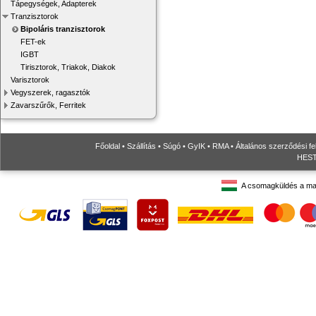
Tápegységek, Adapterek
Tranzisztorok
Bipoláris tranzisztorok
FET-ek
IGBT
Tirisztorok, Triakok, Diakok
Varisztorok
Vegyszerek, ragasztók
Zavarszűrők, Ferritek
Főoldal
•
Szállítás
•
Súgó
•
GyIK
•
RMA
•
Általános szerződési fe
HESTO
A csomagküldés a ma