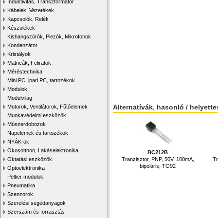
Induktivitás, Transzformátor
Kábelek, Vezetékek
Kapcsolók, Relék
Készülékek
Kishangszórók, Piezók, Mikrofonok
Kondenzátor
Kristályok
Matricák, Feliratok
Méréstechnika
Mini PC, ipari PC, tartozékok
Modulok
Modulvilág
Alternatívák, hasonló / helyett
Motorok, Ventilátorok, Fűtőelemek
Munkavédelmi eszközök
Műszerdobozok
Napelemek és tartozékok
NYÁK-ok
Okosotthon, Lakáselektronika
BC212B
Tranzisztor, PNP, 50V, 100mA,
Tr
Oktatási eszközök
bipoláris, TO92
Optoelektronika
Peltier modulok
Pneumatika
Szenzorok
Szerelési segédanyagok
Szerszám és forrasztás