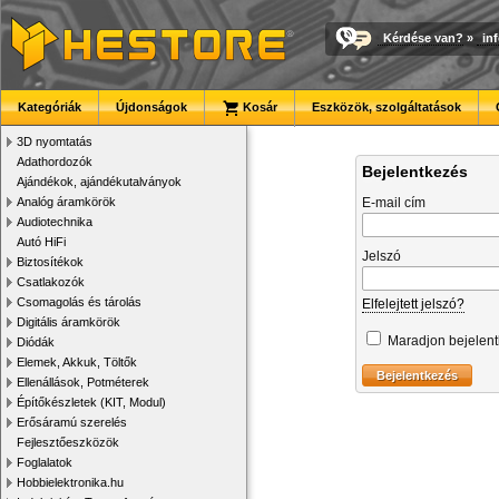
Kérdése van?
»
in
Kategóriák
Újdonságok
Kosár
Eszközök, szolgáltatások
3D nyomtatás
Adathordozók
Bejelentkezés
Ajándékok, ajándékutalványok
Analóg áramkörök
E-mail cím
Audiotechnika
Autó HiFi
Jelszó
Biztosítékok
Csatlakozók
Csomagolás és tárolás
Elfelejtett jelszó?
Digitális áramkörök
Maradjon bejelen
Diódák
Elemek, Akkuk, Töltők
Ellenállások, Potméterek
Építőkészletek (KIT, Modul)
Erősáramú szerelés
Fejlesztőeszközök
Foglalatok
Hobbielektronika.hu