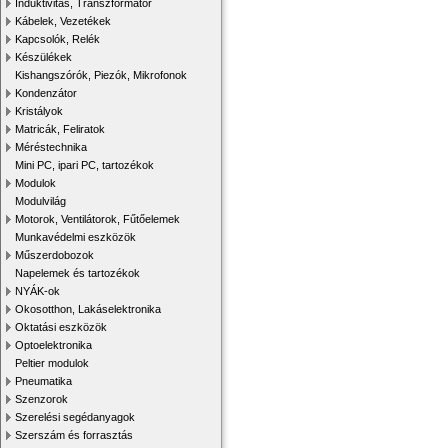
Induktivitás, Transzformátor
Kábelek, Vezetékek
Kapcsolók, Relék
Készülékek
Kishangszórók, Piezók, Mikrofonok
Kondenzátor
Kristályok
Matricák, Feliratok
Méréstechnika
Mini PC, ipari PC, tartozékok
Modulok
Modulvilág
Motorok, Ventilátorok, Fűtőelemek
Munkavédelmi eszközök
Műszerdobozok
Napelemek és tartozékok
NYÁK-ok
Okosotthon, Lakáselektronika
Oktatási eszközök
Optoelektronika
Peltier modulok
Pneumatika
Szenzorok
Szerelési segédanyagok
Szerszám és forrasztás