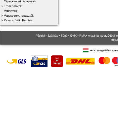
Tápegységek, Adapterek
Tranzisztorok
Varisztorok
Vegyszerek, ragasztók
Zavarszűrők, Ferritek
Főoldal
•
Szállítás
•
Súgó
•
GyIK
•
RMA
•
Általános szerződési fe
HESTO
A csomagküldés a ma