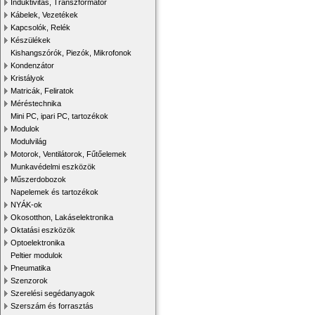
Induktivitás, Transzformátor
Kábelek, Vezetékek
Kapcsolók, Relék
Készülékek
Kishangszórók, Piezók, Mikrofonok
Kondenzátor
Kristályok
Matricák, Feliratok
Méréstechnika
Mini PC, ipari PC, tartozékok
Modulok
Modulvilág
Motorok, Ventilátorok, Fűtőelemek
Munkavédelmi eszközök
Műszerdobozok
Napelemek és tartozékok
NYÁK-ok
Okosotthon, Lakáselektronika
Oktatási eszközök
Optoelektronika
Peltier modulok
Pneumatika
Szenzorok
Szerelési segédanyagok
Szerszám és forrasztás