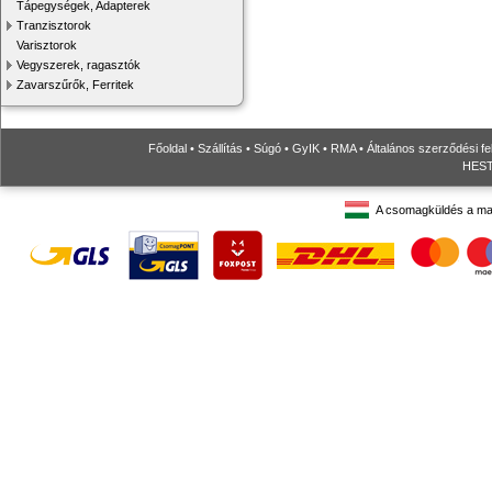
Tápegységek, Adapterek
Tranzisztorok
Varisztorok
Vegyszerek, ragasztók
Zavarszűrők, Ferritek
Főoldal
•
Szállítás
•
Súgó
•
GyIK
•
RMA
•
Általános szerződési fe
HESTO
A csomagküldés a ma