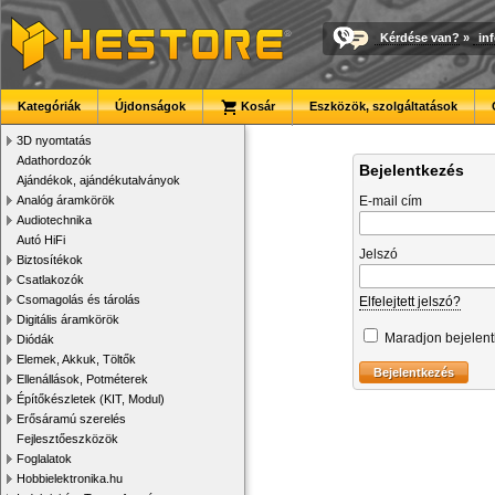
Kérdése van?
»
in
Kategóriák
Újdonságok
Kosár
Eszközök, szolgáltatások
3D nyomtatás
Adathordozók
Bejelentkezés
Ajándékok, ajándékutalványok
Analóg áramkörök
E-mail cím
Audiotechnika
Autó HiFi
Jelszó
Biztosítékok
Csatlakozók
Csomagolás és tárolás
Elfelejtett jelszó?
Digitális áramkörök
Maradjon bejelen
Diódák
Elemek, Akkuk, Töltők
Ellenállások, Potméterek
Építőkészletek (KIT, Modul)
Erősáramú szerelés
Fejlesztőeszközök
Foglalatok
Hobbielektronika.hu