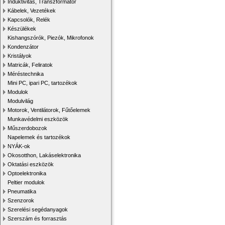
Induktivitás, Transzformátor
Kábelek, Vezetékek
Kapcsolók, Relék
Készülékek
Kishangszórók, Piezók, Mikrofonok
Kondenzátor
Kristályok
Matricák, Feliratok
Méréstechnika
Mini PC, ipari PC, tartozékok
Modulok
Modulvilág
Motorok, Ventilátorok, Fűtőelemek
Munkavédelmi eszközök
Műszerdobozok
Napelemek és tartozékok
NYÁK-ok
Okosotthon, Lakáselektronika
Oktatási eszközök
Optoelektronika
Peltier modulok
Pneumatika
Szenzorok
Szerelési segédanyagok
Szerszám és forrasztás