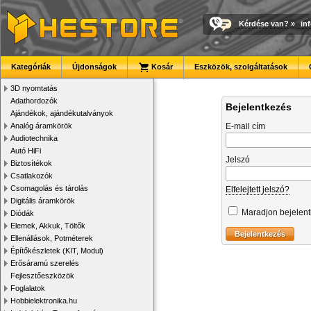
Kérdése van?
»
in
Kategóriák
Újdonságok
Kosár
Eszközök, szolgáltatások
3D nyomtatás
Adathordozók
Bejelentkezés
Ajándékok, ajándékutalványok
Analóg áramkörök
E-mail cím
Audiotechnika
Autó HiFi
Jelszó
Biztosítékok
Csatlakozók
Csomagolás és tárolás
Elfelejtett jelszó?
Digitális áramkörök
Maradjon bejelen
Diódák
Elemek, Akkuk, Töltők
Ellenállások, Potméterek
Építőkészletek (KIT, Modul)
Erősáramú szerelés
Fejlesztőeszközök
Foglalatok
Hobbielektronika.hu