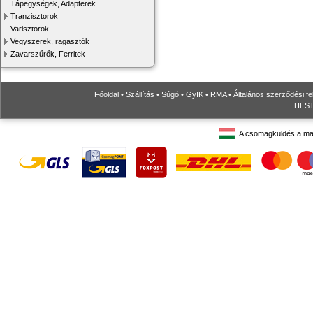
Tápegységek, Adapterek
Tranzisztorok
Varisztorok
Vegyszerek, ragasztók
Zavarszűrők, Ferritek
Főoldal
•
Szállítás
•
Súgó
•
GyIK
•
RMA
•
Általános szerződési fe
HESTO
A csomagküldés a ma