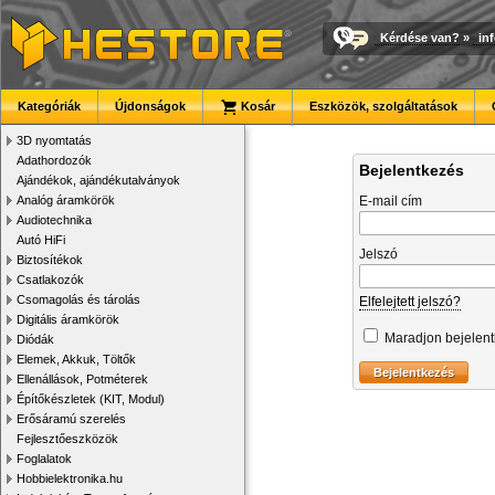
Kérdése van?
»
in
Kategóriák
Újdonságok
Kosár
Eszközök, szolgáltatások
3D nyomtatás
Adathordozók
Bejelentkezés
Ajándékok, ajándékutalványok
Analóg áramkörök
E-mail cím
Audiotechnika
Autó HiFi
Jelszó
Biztosítékok
Csatlakozók
Csomagolás és tárolás
Elfelejtett jelszó?
Digitális áramkörök
Maradjon bejelen
Diódák
Elemek, Akkuk, Töltők
Ellenállások, Potméterek
Építőkészletek (KIT, Modul)
Erősáramú szerelés
Fejlesztőeszközök
Foglalatok
Hobbielektronika.hu