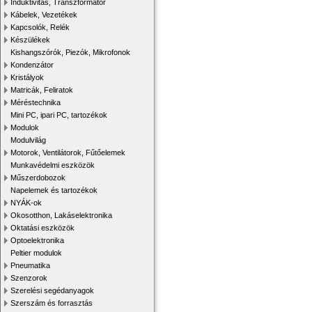
Induktivitás, Transzformátor
Kábelek, Vezetékek
Kapcsolók, Relék
Készülékek
Kishangszórók, Piezók, Mikrofonok
Kondenzátor
Kristályok
Matricák, Feliratok
Méréstechnika
Mini PC, ipari PC, tartozékok
Modulok
Modulvilág
Motorok, Ventilátorok, Fűtőelemek
Munkavédelmi eszközök
Műszerdobozok
Napelemek és tartozékok
NYÁK-ok
Okosotthon, Lakáselektronika
Oktatási eszközök
Optoelektronika
Peltier modulok
Pneumatika
Szenzorok
Szerelési segédanyagok
Szerszám és forrasztás