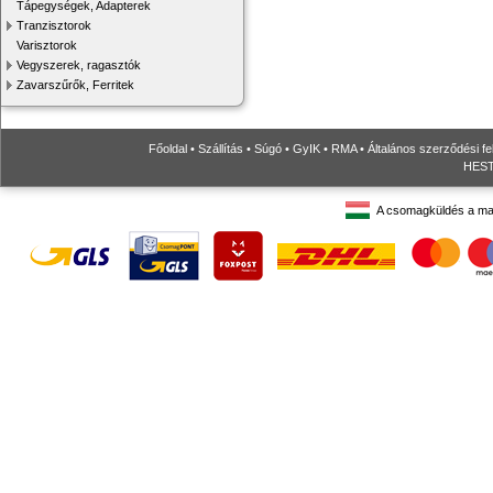
Tápegységek, Adapterek
Tranzisztorok
Varisztorok
Vegyszerek, ragasztók
Zavarszűrők, Ferritek
Főoldal
•
Szállítás
•
Súgó
•
GyIK
•
RMA
•
Általános szerződési fe
HESTO
A csomagküldés a ma