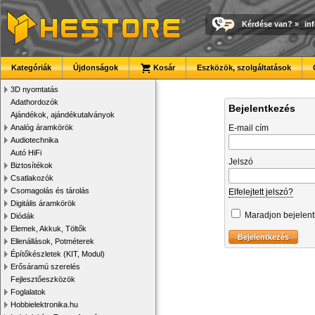
Kérdése van?
»
in
Kategóriák
Újdonságok
Kosár
Eszközök, szolgáltatások
3D nyomtatás
Adathordozók
Bejelentkezés
Ajándékok, ajándékutalványok
Analóg áramkörök
E-mail cím
Audiotechnika
Autó HiFi
Jelszó
Biztosítékok
Csatlakozók
Csomagolás és tárolás
Elfelejtett jelszó?
Digitális áramkörök
Maradjon bejelen
Diódák
Elemek, Akkuk, Töltők
Ellenállások, Potméterek
Építőkészletek (KIT, Modul)
Erősáramú szerelés
Fejlesztőeszközök
Foglalatok
Hobbielektronika.hu