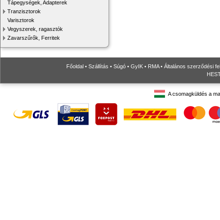
Tápegységek, Adapterek
Tranzisztorok
Varisztorok
Vegyszerek, ragasztók
Zavarszűrők, Ferritek
Főoldal
•
Szállítás
•
Súgó
•
GyIK
•
RMA
•
Általános szerződési fe
HESTO
A csomagküldés a ma