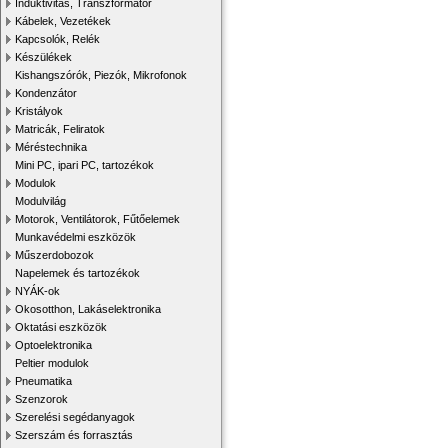
Induktivitás, Transzformátor
Kábelek, Vezetékek
Kapcsolók, Relék
Készülékek
Kishangszórók, Piezók, Mikrofonok
Kondenzátor
Kristályok
Matricák, Feliratok
Méréstechnika
Mini PC, ipari PC, tartozékok
Modulok
Modulvilág
Motorok, Ventilátorok, Fűtőelemek
Munkavédelmi eszközök
Műszerdobozok
Napelemek és tartozékok
NYÁK-ok
Okosotthon, Lakáselektronika
Oktatási eszközök
Optoelektronika
Peltier modulok
Pneumatika
Szenzorok
Szerelési segédanyagok
Szerszám és forrasztás