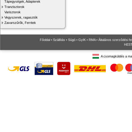
Tápegységek, Adapterek
Tranzisztorok
Varisztorok
Vegyszerek, ragasztók
Zavarszűrők, Ferritek
Főoldal
•
Szállítás
•
Súgó
•
GyIK
•
RMA
•
Általános szerződési fe
HESTO
A csomagküldés a ma