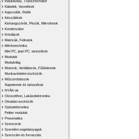
Induktivitás, Transzformátor
Kábelek, Vezetékek
Kapcsolók, Relék
Készülékek
Kishangszórók, Piezók, Mikrofonok
Kondenzátor
Kristályok
Matricák, Feliratok
Méréstechnika
Mini PC, ipari PC, tartozékok
Modulok
Modulvilág
Motorok, Ventilátorok, Fűtőelemek
Munkavédelmi eszközök
Műszerdobozok
Napelemek és tartozékok
NYÁK-ok
Okosotthon, Lakáselektronika
Oktatási eszközök
Optoelektronika
Peltier modulok
Pneumatika
Szenzorok
Szerelési segédanyagok
Szerszám és forrasztás