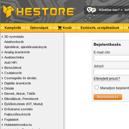
Kérdése van?
»
in
Kategóriák
Újdonságok
Kosár
Eszközök, szolgáltatások
3D nyomtatás
Adathordozók
Bejelentkezés
Ajándékok, ajándékutalványok
Analóg áramkörök
E-mail cím
Audiotechnika
Autó HiFi
Jelszó
Biztosítékok
Csatlakozók
Csomagolás és tárolás
Elfelejtett jelszó?
Digitális áramkörök
Maradjon bejelen
Diódák
Elemek, Akkuk, Töltők
Ellenállások, Potméterek
Építőkészletek (KIT, Modul)
Erősáramú szerelés
Fejlesztőeszközök
Foglalatok
Hobbielektronika.hu