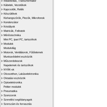
Induktivitás, Transzformátor
Kábelek, Vezetékek
Kapcsolók, Relék
Készülékek
Kishangszórók, Piezók, Mikrofonok
Kondenzátor
Kristályok
Matricák, Feliratok
Méréstechnika
Mini PC, ipari PC, tartozékok
Modulok
Modulvilág
Motorok, Ventilátorok, Fűtőelemek
Munkavédelmi eszközök
Műszerdobozok
Napelemek és tartozékok
NYÁK-ok
Okosotthon, Lakáselektronika
Oktatási eszközök
Optoelektronika
Peltier modulok
Pneumatika
Szenzorok
Szerelési segédanyagok
Szerszám és forrasztás