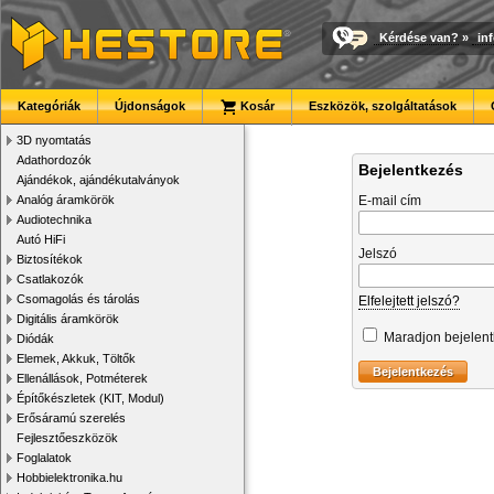
Kérdése van?
»
in
Kategóriák
Újdonságok
Kosár
Eszközök, szolgáltatások
3D nyomtatás
Adathordozók
Bejelentkezés
Ajándékok, ajándékutalványok
Analóg áramkörök
E-mail cím
Audiotechnika
Autó HiFi
Jelszó
Biztosítékok
Csatlakozók
Csomagolás és tárolás
Elfelejtett jelszó?
Digitális áramkörök
Maradjon bejelen
Diódák
Elemek, Akkuk, Töltők
Ellenállások, Potméterek
Építőkészletek (KIT, Modul)
Erősáramú szerelés
Fejlesztőeszközök
Foglalatok
Hobbielektronika.hu