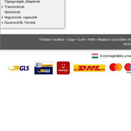
Tápegységek, Adapterek
Tranzisztorok
Varisztorok
Vegyszerek, ragasztók
Zavarszűrők, Ferritek
Főoldal
•
Szállítás
•
Súgó
•
GyIK
•
RMA
•
Általános szerződési fe
HESTO
A csomagküldés a ma