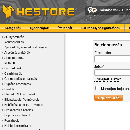
Kérdése van?
»
in
Kategóriák
Újdonságok
Kosár
Eszközök, szolgáltatások
3D nyomtatás
Adathordozók
Bejelentkezés
Ajándékok, ajándékutalványok
Analóg áramkörök
E-mail cím
Audiotechnika
Autó HiFi
Jelszó
Biztosítékok
Csatlakozók
Csomagolás és tárolás
Elfelejtett jelszó?
Digitális áramkörök
Maradjon bejelen
Diódák
Elemek, Akkuk, Töltők
Ellenállások, Potméterek
Építőkészletek (KIT, Modul)
Erősáramú szerelés
Fejlesztőeszközök
Foglalatok
Hobbielektronika.hu