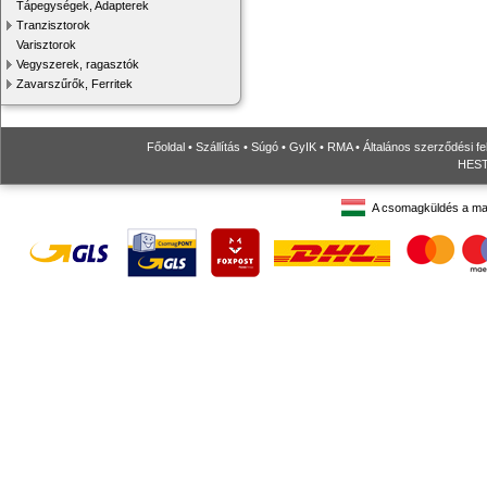
Tápegységek, Adapterek
Tranzisztorok
Varisztorok
Vegyszerek, ragasztók
Zavarszűrők, Ferritek
Főoldal
•
Szállítás
•
Súgó
•
GyIK
•
RMA
•
Általános szerződési fe
HESTO
A csomagküldés a ma