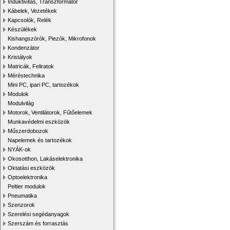
Induktivitás, Transzformátor
Kábelek, Vezetékek
Kapcsolók, Relék
Készülékek
Kishangszórók, Piezók, Mikrofonok
Kondenzátor
Kristályok
Matricák, Feliratok
Méréstechnika
Mini PC, ipari PC, tartozékok
Modulok
Modulvilág
Motorok, Ventilátorok, Fűtőelemek
Munkavédelmi eszközök
Műszerdobozok
Napelemek és tartozékok
NYÁK-ok
Okosotthon, Lakáselektronika
Oktatási eszközök
Optoelektronika
Peltier modulok
Pneumatika
Szenzorok
Szerelési segédanyagok
Szerszám és forrasztás