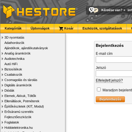
Kérdése van?
»
in
Kategóriák
Újdonságok
Kosár
Eszközök, szolgáltatások
3D nyomtatás
Adathordozók
Bejelentkezés
Ajándékok, ajándékutalványok
Analóg áramkörök
E-mail cím
Audiotechnika
Autó HiFi
Jelszó
Biztosítékok
Csatlakozók
Csomagolás és tárolás
Elfelejtett jelszó?
Digitális áramkörök
Maradjon bejelen
Diódák
Elemek, Akkuk, Töltők
Ellenállások, Potméterek
Építőkészletek (KIT, Modul)
Erősáramú szerelés
Fejlesztőeszközök
Foglalatok
Hobbielektronika.hu