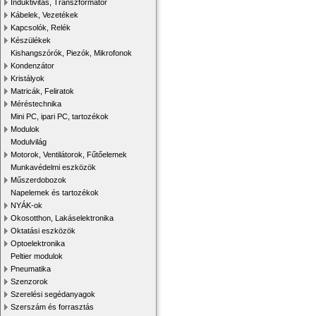
Induktivitás, Transzformátor
Kábelek, Vezetékek
Kapcsolók, Relék
Készülékek
Kishangszórók, Piezók, Mikrofonok
Kondenzátor
Kristályok
Matricák, Feliratok
Méréstechnika
Mini PC, ipari PC, tartozékok
Modulok
Modulvilág
Motorok, Ventilátorok, Fűtőelemek
Munkavédelmi eszközök
Műszerdobozok
Napelemek és tartozékok
NYÁK-ok
Okosotthon, Lakáselektronika
Oktatási eszközök
Optoelektronika
Peltier modulok
Pneumatika
Szenzorok
Szerelési segédanyagok
Szerszám és forrasztás