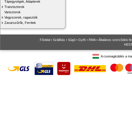
Tápegységek, Adapterek
Tranzisztorok
Varisztorok
Vegyszerek, ragasztók
Zavarszűrők, Ferritek
Főoldal
•
Szállítás
•
Súgó
•
GyIK
•
RMA
•
Általános szerződési fe
HESTO
A csomagküldés a ma