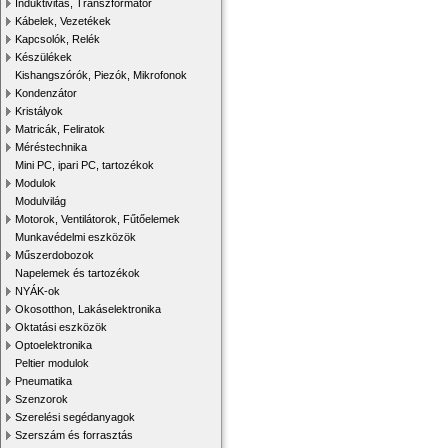
Induktivitás, Transzformátor
Kábelek, Vezetékek
Kapcsolók, Relék
Készülékek
Kishangszórók, Piezók, Mikrofonok
Kondenzátor
Kristályok
Matricák, Feliratok
Méréstechnika
Mini PC, ipari PC, tartozékok
Modulok
Modulvilág
Motorok, Ventilátorok, Fűtőelemek
Munkavédelmi eszközök
Műszerdobozok
Napelemek és tartozékok
NYÁK-ok
Okosotthon, Lakáselektronika
Oktatási eszközök
Optoelektronika
Peltier modulok
Pneumatika
Szenzorok
Szerelési segédanyagok
Szerszám és forrasztás