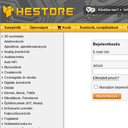
Kérdése van?
»
in
Kategóriák
Újdonságok
Kosár
Eszközök, szolgáltatások
3D nyomtatás
Adathordozók
Bejelentkezés
Ajándékok, ajándékutalványok
Analóg áramkörök
E-mail cím
Audiotechnika
Autó HiFi
Jelszó
Biztosítékok
Csatlakozók
Csomagolás és tárolás
Elfelejtett jelszó?
Digitális áramkörök
Maradjon bejelen
Diódák
Elemek, Akkuk, Töltők
Ellenállások, Potméterek
Építőkészletek (KIT, Modul)
Erősáramú szerelés
Fejlesztőeszközök
Foglalatok
Hobbielektronika.hu