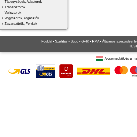
Tápegységek, Adapterek
Tranzisztorok
Varisztorok
Vegyszerek, ragasztók
Zavarszűrők, Ferritek
Főoldal
•
Szállítás
•
Súgó
•
GyIK
•
RMA
•
Általános szerződési fe
HESTO
A csomagküldés a ma