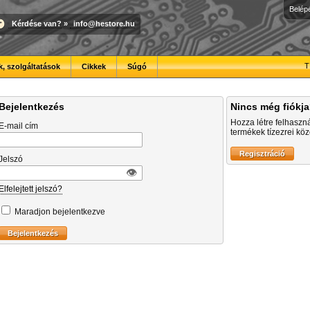
Belép
Kérdése van?
»
info@hestore.hu
T
, szolgáltatások
Cikkek
Súgó
Bejelentkezés
Nincs még fiókj
Hozza létre felhaszn
E-mail cím
termékek tízezrei közö
Jelszó
👁︎
Elfelejtett jelszó?
Maradjon bejelentkezve