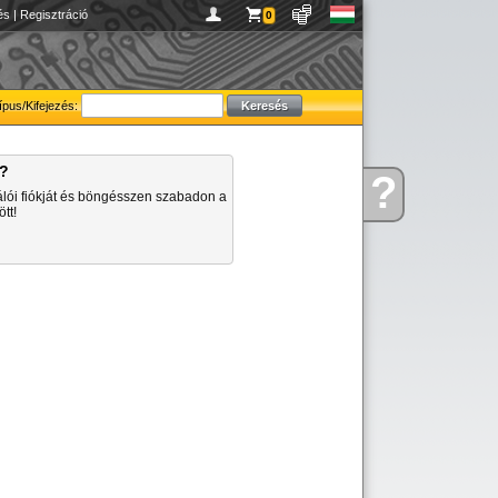
és
|
Regisztráció
0
ípus/Kifejezés:
a?
?
Kérdése
álói fiókját és böngésszen szabadon a
van
tt!