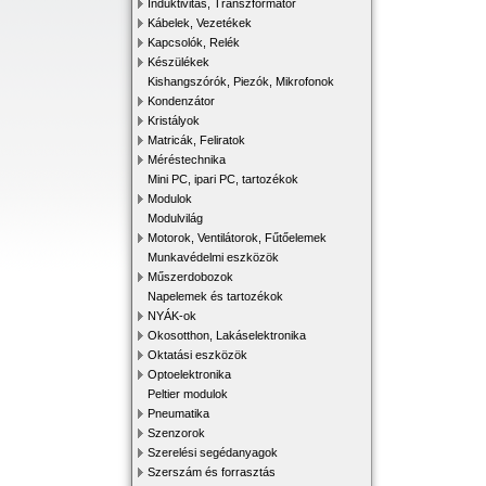
Induktivitás, Transzformátor
Kábelek, Vezetékek
Kapcsolók, Relék
Készülékek
Kishangszórók, Piezók, Mikrofonok
Kondenzátor
Kristályok
Matricák, Feliratok
Méréstechnika
Mini PC, ipari PC, tartozékok
Modulok
Modulvilág
Motorok, Ventilátorok, Fűtőelemek
Munkavédelmi eszközök
Műszerdobozok
Napelemek és tartozékok
NYÁK-ok
Okosotthon, Lakáselektronika
Oktatási eszközök
Optoelektronika
Peltier modulok
Pneumatika
Szenzorok
Szerelési segédanyagok
Szerszám és forrasztás