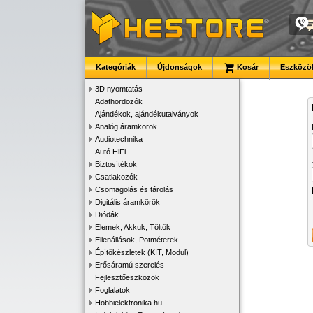
Kategóriák
Újdonságok
Kosár
Eszközök
3D nyomtatás
Adathordozók
Ajándékok, ajándékutalványok
Analóg áramkörök
Audiotechnika
Autó HiFi
Biztosítékok
Csatlakozók
Csomagolás és tárolás
Digitális áramkörök
Diódák
Elemek, Akkuk, Töltők
Ellenállások, Potméterek
Építőkészletek (KIT, Modul)
Erősáramú szerelés
Fejlesztőeszközök
Foglalatok
Hobbielektronika.hu