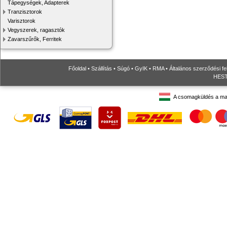
Tápegységek, Adapterek
Tranzisztorok
Varisztorok
Vegyszerek, ragasztók
Zavarszűrők, Ferritek
Főoldal
•
Szállítás
•
Súgó
•
GyIK
•
RMA
•
Általános szerződési fe
HESTO
A csomagküldés a ma