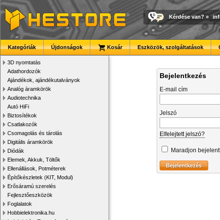
Kérdése van?
»
in
Kategóriák
Újdonságok
Kosár
Eszközök, szolgáltatások
3D nyomtatás
Adathordozók
Bejelentkezés
Ajándékok, ajándékutalványok
Analóg áramkörök
E-mail cím
Audiotechnika
Autó HiFi
Jelszó
Biztosítékok
Csatlakozók
Csomagolás és tárolás
Elfelejtett jelszó?
Digitális áramkörök
Maradjon bejelen
Diódák
Elemek, Akkuk, Töltők
Ellenállások, Potméterek
Építőkészletek (KIT, Modul)
Erősáramú szerelés
Fejlesztőeszközök
Foglalatok
Hobbielektronika.hu