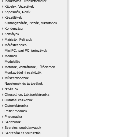
Induktivitás, Transzformátor
Kábelek, Vezetékek
Kapcsolók, Relék
Készülékek
Kishangszórók, Piezók, Mikrofonok
Kondenzátor
Kristályok
Matricák, Feliratok
Méréstechnika
Mini PC, ipari PC, tartozékok
Modulok
Modulvilág
Motorok, Ventilátorok, Fűtőelemek
Munkavédelmi eszközök
Műszerdobozok
Napelemek és tartozékok
NYÁK-ok
Okosotthon, Lakáselektronika
Oktatási eszközök
Optoelektronika
Peltier modulok
Pneumatika
Szenzorok
Szerelési segédanyagok
Szerszám és forrasztás