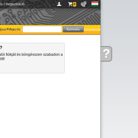
és
|
Regisztráció
0
ípus/Kifejezés:
a?
?
Kérdése
álói fiókját és böngésszen szabadon a
van
tt!