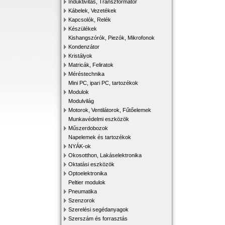
Induktivitás, Transzformátor
Kábelek, Vezetékek
Kapcsolók, Relék
Készülékek
Kishangszórók, Piezók, Mikrofonok
Kondenzátor
Kristályok
Matricák, Feliratok
Méréstechnika
Mini PC, ipari PC, tartozékok
Modulok
Modulvilág
Motorok, Ventilátorok, Fűtőelemek
Munkavédelmi eszközök
Műszerdobozok
Napelemek és tartozékok
NYÁK-ok
Okosotthon, Lakáselektronika
Oktatási eszközök
Optoelektronika
Peltier modulok
Pneumatika
Szenzorok
Szerelési segédanyagok
Szerszám és forrasztás