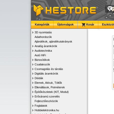
Kategóriák
Újdonságok
Kosár
Eszközök
3D nyomtatás
Adathordozók
Ajándékok, ajándékutalványok
Analóg áramkörök
Audiotechnika
Autó HiFi
Biztosítékok
Csatlakozók
Csomagolás és tárolás
Digitális áramkörök
Diódák
Elemek, Akkuk, Töltők
Ellenállások, Potméterek
Építőkészletek (KIT, Modul)
Erősáramú szerelés
Fejlesztőeszközök
Foglalatok
Hobbielektronika.hu