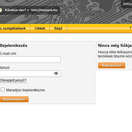
Belép
Kérdése van?
»
info@hestore.hu
T
, szolgáltatások
Cikkek
Súgó
Bejelentkezés
Nincs még fiókj
Hozza létre felhaszn
E-mail cím
termékek tízezrei közö
Jelszó
👁︎
Elfelejtett jelszó?
Maradjon bejelentkezve