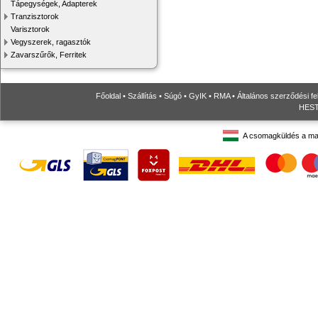
Tápegységek, Adapterek
Tranzisztorok
Varisztorok
Vegyszerek, ragasztók
Zavarszűrők, Ferritek
Főoldal
•
Szállítás
•
Súgó
•
GyIK
•
RMA
•
Általános szerződési fe
HESTO
A csomagküldés a ma