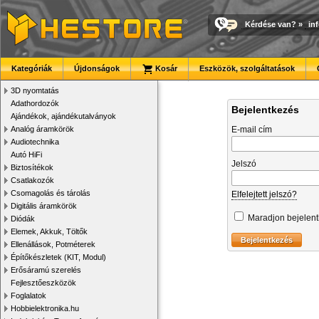
Kérdése van?
»
in
Kategóriák
Újdonságok
Kosár
Eszközök, szolgáltatások
3D nyomtatás
Adathordozók
Bejelentkezés
Ajándékok, ajándékutalványok
Analóg áramkörök
E-mail cím
Audiotechnika
Autó HiFi
Jelszó
Biztosítékok
Csatlakozók
Csomagolás és tárolás
Elfelejtett jelszó?
Digitális áramkörök
Maradjon bejelen
Diódák
Elemek, Akkuk, Töltők
Ellenállások, Potméterek
Építőkészletek (KIT, Modul)
Erősáramú szerelés
Fejlesztőeszközök
Foglalatok
Hobbielektronika.hu