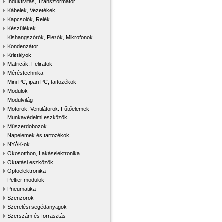
Induktivitás, Transzformátor
Kábelek, Vezetékek
Kapcsolók, Relék
Készülékek
Kishangszórók, Piezók, Mikrofonok
Kondenzátor
Kristályok
Matricák, Feliratok
Méréstechnika
Mini PC, ipari PC, tartozékok
Modulok
Modulvilág
Motorok, Ventilátorok, Fűtőelemek
Munkavédelmi eszközök
Műszerdobozok
Napelemek és tartozékok
NYÁK-ok
Okosotthon, Lakáselektronika
Oktatási eszközök
Optoelektronika
Peltier modulok
Pneumatika
Szenzorok
Szerelési segédanyagok
Szerszám és forrasztás