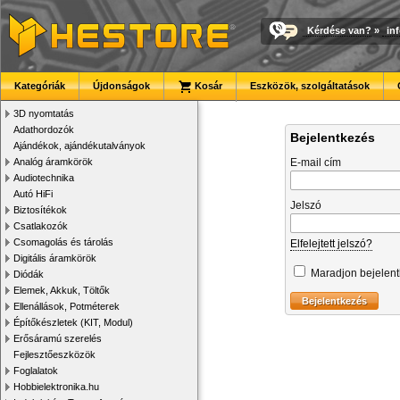
Kérdése van?
»
in
Kategóriák
Újdonságok
Kosár
Eszközök, szolgáltatások
3D nyomtatás
Adathordozók
Bejelentkezés
Ajándékok, ajándékutalványok
Analóg áramkörök
E-mail cím
Audiotechnika
Autó HiFi
Jelszó
Biztosítékok
Csatlakozók
Csomagolás és tárolás
Elfelejtett jelszó?
Digitális áramkörök
Maradjon bejelen
Diódák
Elemek, Akkuk, Töltők
Ellenállások, Potméterek
Építőkészletek (KIT, Modul)
Erősáramú szerelés
Fejlesztőeszközök
Foglalatok
Hobbielektronika.hu