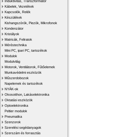
Induktivitás, Transzformátor
Kábelek, Vezetékek
Kapcsolók, Relék
Készülékek
Kishangszórók, Piezók, Mikrofonok
Kondenzátor
Kristályok
Matricák, Feliratok
Méréstechnika
Mini PC, ipari PC, tartozékok
Modulok
Modulvilág
Motorok, Ventilátorok, Fűtőelemek
Munkavédelmi eszközök
Műszerdobozok
Napelemek és tartozékok
NYÁK-ok
Okosotthon, Lakáselektronika
Oktatási eszközök
Optoelektronika
Peltier modulok
Pneumatika
Szenzorok
Szerelési segédanyagok
Szerszám és forrasztás