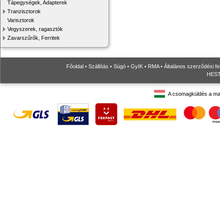
Tápegységek, Adapterek
Tranzisztorok
Varisztorok
Vegyszerek, ragasztók
Zavarszűrők, Ferritek
Főoldal
•
Szállítás
•
Súgó
•
GyIK
•
RMA
•
Általános szerződési fe
HESTO
A csomagküldés a ma