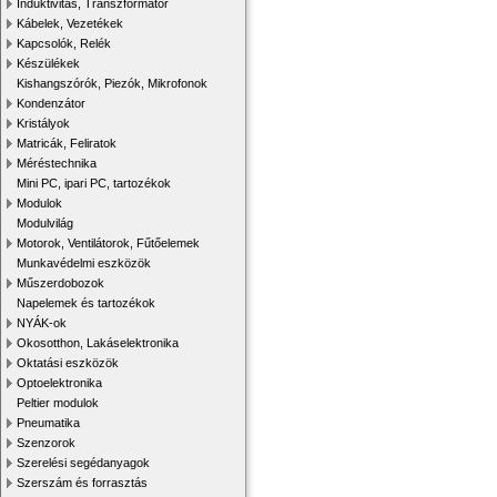
Induktivitás, Transzformátor
Kábelek, Vezetékek
Kapcsolók, Relék
Készülékek
Kishangszórók, Piezók, Mikrofonok
Kondenzátor
Kristályok
Matricák, Feliratok
Méréstechnika
Mini PC, ipari PC, tartozékok
Modulok
Modulvilág
Motorok, Ventilátorok, Fűtőelemek
Munkavédelmi eszközök
Műszerdobozok
Napelemek és tartozékok
NYÁK-ok
Okosotthon, Lakáselektronika
Oktatási eszközök
Optoelektronika
Peltier modulok
Pneumatika
Szenzorok
Szerelési segédanyagok
Szerszám és forrasztás