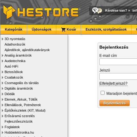
Kérdése van?
»
in
Kategóriák
Újdonságok
Kosár
Eszközök, szolgáltatások
3D nyomtatás
Adathordozók
Bejelentkezés
Ajándékok, ajándékutalványok
Analóg áramkörök
E-mail cím
Audiotechnika
Autó HiFi
Jelszó
Biztosítékok
Csatlakozók
Csomagolás és tárolás
Elfelejtett jelszó?
Digitális áramkörök
Maradjon bejelen
Diódák
Elemek, Akkuk, Töltők
Ellenállások, Potméterek
Építőkészletek (KIT, Modul)
Erősáramú szerelés
Fejlesztőeszközök
Foglalatok
Hobbielektronika.hu