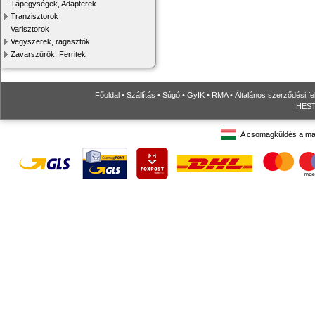
Tápegységek, Adapterek
Tranzisztorok
Varisztorok
Vegyszerek, ragasztók
Zavarszűrők, Ferritek
Főoldal
•
Szállítás
•
Súgó
•
GyIK
•
RMA
•
Általános szerződési fe
HESTO
A csomagküldés a ma