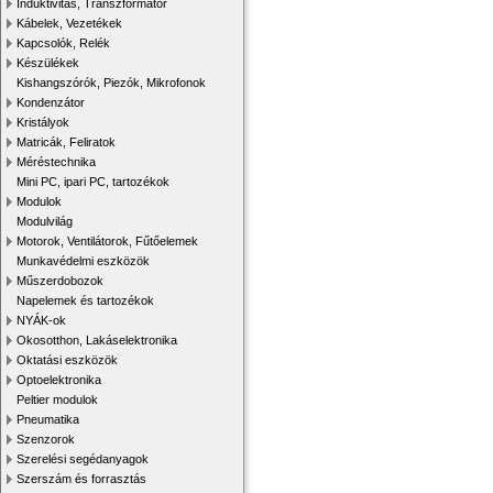
Induktivitás, Transzformátor
Kábelek, Vezetékek
Kapcsolók, Relék
Készülékek
Kishangszórók, Piezók, Mikrofonok
Kondenzátor
Kristályok
Matricák, Feliratok
Méréstechnika
Mini PC, ipari PC, tartozékok
Modulok
Modulvilág
Motorok, Ventilátorok, Fűtőelemek
Munkavédelmi eszközök
Műszerdobozok
Napelemek és tartozékok
NYÁK-ok
Okosotthon, Lakáselektronika
Oktatási eszközök
Optoelektronika
Peltier modulok
Pneumatika
Szenzorok
Szerelési segédanyagok
Szerszám és forrasztás