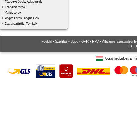
Tápegységek, Adapterek
Tranzisztorok
Varisztorok
Vegyszerek, ragasztók
Zavarszűrők, Ferritek
Főoldal
•
Szállítás
•
Súgó
•
GyIK
•
RMA
•
Általános szerződési fe
HESTO
A csomagküldés a ma