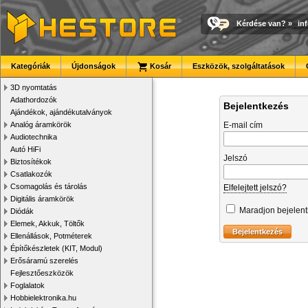
Kérdése van?
»
in
Kategóriák
Újdonságok
Kosár
Eszközök, szolgáltatások
3D nyomtatás
Adathordozók
Bejelentkezés
Ajándékok, ajándékutalványok
Analóg áramkörök
E-mail cím
Audiotechnika
Autó HiFi
Jelszó
Biztosítékok
Csatlakozók
Csomagolás és tárolás
Elfelejtett jelszó?
Digitális áramkörök
Maradjon bejelen
Diódák
Elemek, Akkuk, Töltők
Ellenállások, Potméterek
Építőkészletek (KIT, Modul)
Erősáramú szerelés
Fejlesztőeszközök
Foglalatok
Hobbielektronika.hu