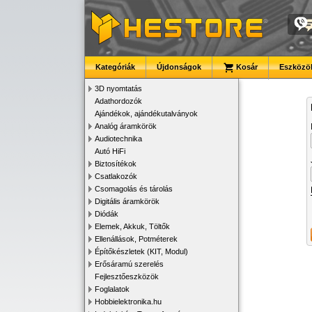
Kategóriák
Újdonságok
Kosár
Eszközök
3D nyomtatás
Adathordozók
Ajándékok, ajándékutalványok
Analóg áramkörök
Audiotechnika
Autó HiFi
Biztosítékok
Csatlakozók
Csomagolás és tárolás
Digitális áramkörök
Diódák
Elemek, Akkuk, Töltők
Ellenállások, Potméterek
Építőkészletek (KIT, Modul)
Erősáramú szerelés
Fejlesztőeszközök
Foglalatok
Hobbielektronika.hu