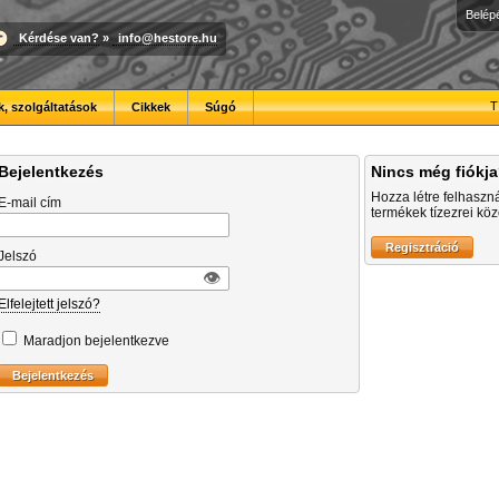
Belép
Kérdése van?
»
info@hestore.hu
T
, szolgáltatások
Cikkek
Súgó
Bejelentkezés
Nincs még fiókj
Hozza létre felhaszn
E-mail cím
termékek tízezrei közö
Jelszó
👁︎
Elfelejtett jelszó?
Maradjon bejelentkezve