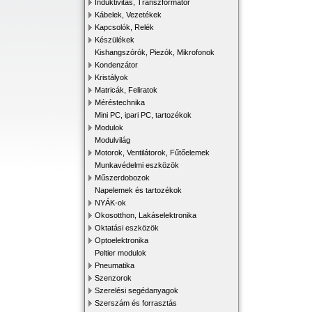
Induktivitás, Transzformátor
Kábelek, Vezetékek
Kapcsolók, Relék
Készülékek
Kishangszórók, Piezók, Mikrofonok
Kondenzátor
Kristályok
Matricák, Feliratok
Méréstechnika
Mini PC, ipari PC, tartozékok
Modulok
Modulvilág
Motorok, Ventilátorok, Fűtőelemek
Munkavédelmi eszközök
Műszerdobozok
Napelemek és tartozékok
NYÁK-ok
Okosotthon, Lakáselektronika
Oktatási eszközök
Optoelektronika
Peltier modulok
Pneumatika
Szenzorok
Szerelési segédanyagok
Szerszám és forrasztás