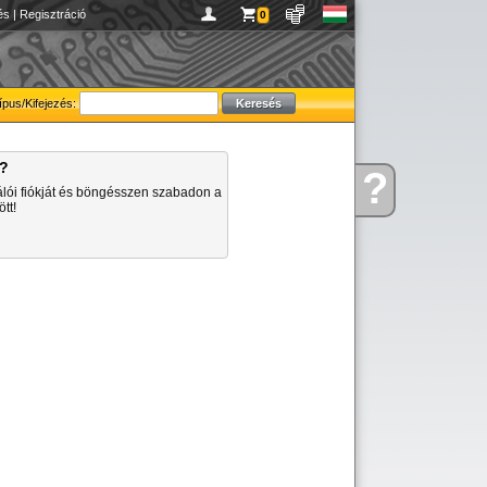
és
|
Regisztráció
0
ípus/Kifejezés:
a?
?
Kérdése
álói fiókját és böngésszen szabadon a
van
tt!