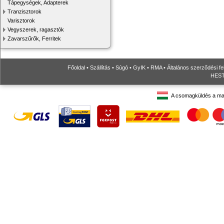
Tápegységek, Adapterek
Tranzisztorok
Varisztorok
Vegyszerek, ragasztók
Zavarszűrők, Ferritek
Főoldal
•
Szállítás
•
Súgó
•
GyIK
•
RMA
•
Általános szerződési fe
HESTO
A csomagküldés a ma