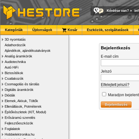
Kérdése van?
»
in
Kategóriák
Újdonságok
Kosár
Eszközök, szolgáltatások
3D nyomtatás
Adathordozók
Bejelentkezés
Ajándékok, ajándékutalványok
Analóg áramkörök
E-mail cím
Audiotechnika
Autó HiFi
Jelszó
Biztosítékok
Csatlakozók
Csomagolás és tárolás
Elfelejtett jelszó?
Digitális áramkörök
Maradjon bejelen
Diódák
Elemek, Akkuk, Töltők
Ellenállások, Potméterek
Építőkészletek (KIT, Modul)
Erősáramú szerelés
Fejlesztőeszközök
Foglalatok
Hobbielektronika.hu