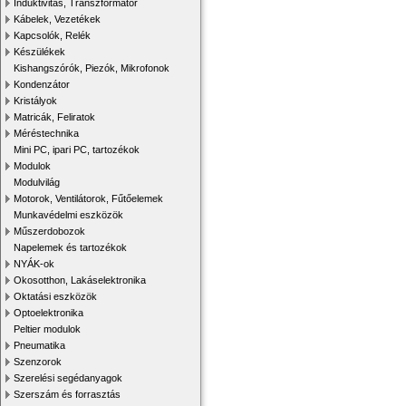
Induktivitás, Transzformátor
Kábelek, Vezetékek
Kapcsolók, Relék
Készülékek
Kishangszórók, Piezók, Mikrofonok
Kondenzátor
Kristályok
Matricák, Feliratok
Méréstechnika
Mini PC, ipari PC, tartozékok
Modulok
Modulvilág
Motorok, Ventilátorok, Fűtőelemek
Munkavédelmi eszközök
Műszerdobozok
Napelemek és tartozékok
NYÁK-ok
Okosotthon, Lakáselektronika
Oktatási eszközök
Optoelektronika
Peltier modulok
Pneumatika
Szenzorok
Szerelési segédanyagok
Szerszám és forrasztás