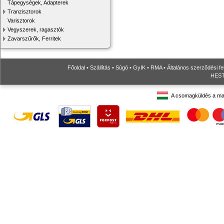
Tápegységek, Adapterek
Tranzisztorok
Varisztorok
Vegyszerek, ragasztók
Zavarszűrők, Ferritek
Főoldal
•
Szállítás
•
Súgó
•
GyIK
•
RMA
•
Általános szerződési fe
HESTO
A csomagküldés a ma