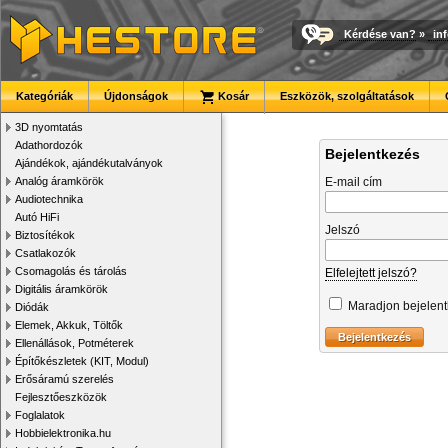
Kérdése van?
»
in
Kategóriák
Újdonságok
Kosár
Eszközök, szolgáltatások
3D nyomtatás
Adathordozók
Bejelentkezés
Ajándékok, ajándékutalványok
Analóg áramkörök
E-mail cím
Audiotechnika
Autó HiFi
Jelszó
Biztosítékok
Csatlakozók
Csomagolás és tárolás
Elfelejtett jelszó?
Digitális áramkörök
Maradjon bejelen
Diódák
Elemek, Akkuk, Töltők
Ellenállások, Potméterek
Építőkészletek (KIT, Modul)
Erősáramú szerelés
Fejlesztőeszközök
Foglalatok
Hobbielektronika.hu