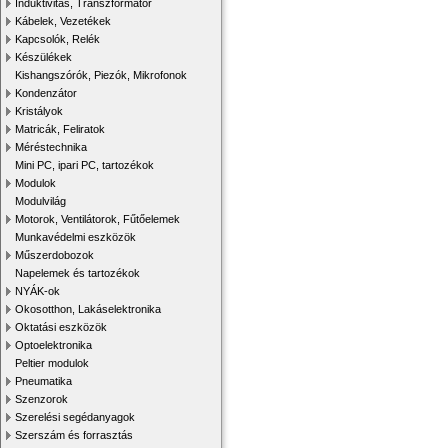
Induktivitás, Transzformátor
Kábelek, Vezetékek
Kapcsolók, Relék
Készülékek
Kishangszórók, Piezók, Mikrofonok
Kondenzátor
Kristályok
Matricák, Feliratok
Méréstechnika
Mini PC, ipari PC, tartozékok
Modulok
Modulvilág
Motorok, Ventilátorok, Fűtőelemek
Munkavédelmi eszközök
Műszerdobozok
Napelemek és tartozékok
NYÁK-ok
Okosotthon, Lakáselektronika
Oktatási eszközök
Optoelektronika
Peltier modulok
Pneumatika
Szenzorok
Szerelési segédanyagok
Szerszám és forrasztás