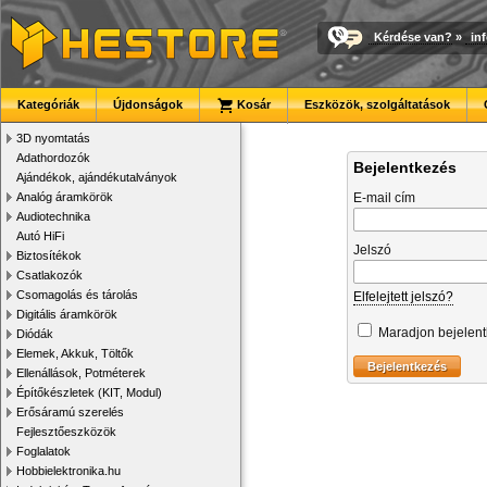
Kérdése van?
»
in
Kategóriák
Újdonságok
Kosár
Eszközök, szolgáltatások
3D nyomtatás
Adathordozók
Bejelentkezés
Ajándékok, ajándékutalványok
Analóg áramkörök
E-mail cím
Audiotechnika
Autó HiFi
Jelszó
Biztosítékok
Csatlakozók
Csomagolás és tárolás
Elfelejtett jelszó?
Digitális áramkörök
Maradjon bejelen
Diódák
Elemek, Akkuk, Töltők
Ellenállások, Potméterek
Építőkészletek (KIT, Modul)
Erősáramú szerelés
Fejlesztőeszközök
Foglalatok
Hobbielektronika.hu