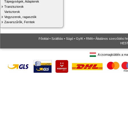
Tápegységek, Adapterek
Tranzisztorok
Varisztorok
Vegyszerek, ragasztók
Zavarszűrők, Ferritek
Főoldal
•
Szállítás
•
Súgó
•
GyIK
•
RMA
•
Általános szerződési fe
HESTO
A csomagküldés a ma