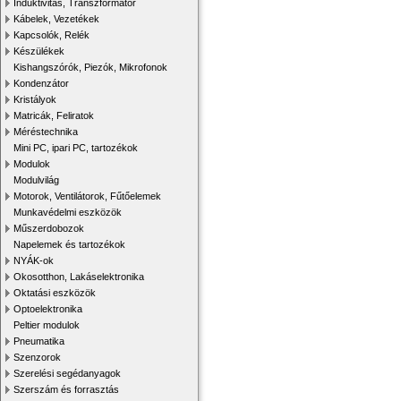
Induktivitás, Transzformátor
Kábelek, Vezetékek
Kapcsolók, Relék
Készülékek
Kishangszórók, Piezók, Mikrofonok
Kondenzátor
Kristályok
Matricák, Feliratok
Méréstechnika
Mini PC, ipari PC, tartozékok
Modulok
Modulvilág
Motorok, Ventilátorok, Fűtőelemek
Munkavédelmi eszközök
Műszerdobozok
Napelemek és tartozékok
NYÁK-ok
Okosotthon, Lakáselektronika
Oktatási eszközök
Optoelektronika
Peltier modulok
Pneumatika
Szenzorok
Szerelési segédanyagok
Szerszám és forrasztás