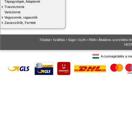
Tápegységek, Adapterek
Tranzisztorok
Varisztorok
Vegyszerek, ragasztók
Zavarszűrők, Ferritek
Főoldal
•
Szállítás
•
Súgó
•
GyIK
•
RMA
•
Általános szerződési fe
HESTO
A csomagküldés a ma