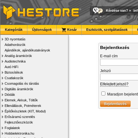
Kérdése van?
»
in
Kategóriák
Újdonságok
Kosár
Eszközök, szolgáltatások
3D nyomtatás
Adathordozók
Bejelentkezés
Ajándékok, ajándékutalványok
Analóg áramkörök
E-mail cím
Audiotechnika
Autó HiFi
Jelszó
Biztosítékok
Csatlakozók
Csomagolás és tárolás
Elfelejtett jelszó?
Digitális áramkörök
Maradjon bejelen
Diódák
Elemek, Akkuk, Töltők
Ellenállások, Potméterek
Építőkészletek (KIT, Modul)
Erősáramú szerelés
Fejlesztőeszközök
Foglalatok
Hobbielektronika.hu