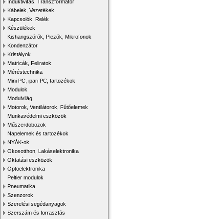
Induktivitás, Transzformátor
Kábelek, Vezetékek
Kapcsolók, Relék
Készülékek
Kishangszórók, Piezók, Mikrofonok
Kondenzátor
Kristályok
Matricák, Feliratok
Méréstechnika
Mini PC, ipari PC, tartozékok
Modulok
Modulvilág
Motorok, Ventilátorok, Fűtőelemek
Munkavédelmi eszközök
Műszerdobozok
Napelemek és tartozékok
NYÁK-ok
Okosotthon, Lakáselektronika
Oktatási eszközök
Optoelektronika
Peltier modulok
Pneumatika
Szenzorok
Szerelési segédanyagok
Szerszám és forrasztás