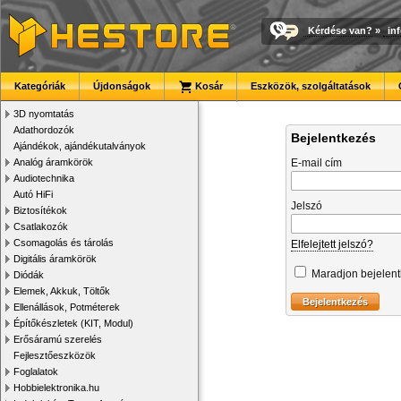
Kérdése van?
»
in
Kategóriák
Újdonságok
Kosár
Eszközök, szolgáltatások
3D nyomtatás
Adathordozók
Bejelentkezés
Ajándékok, ajándékutalványok
Analóg áramkörök
E-mail cím
Audiotechnika
Autó HiFi
Jelszó
Biztosítékok
Csatlakozók
Csomagolás és tárolás
Elfelejtett jelszó?
Digitális áramkörök
Maradjon bejelen
Diódák
Elemek, Akkuk, Töltők
Ellenállások, Potméterek
Építőkészletek (KIT, Modul)
Erősáramú szerelés
Fejlesztőeszközök
Foglalatok
Hobbielektronika.hu