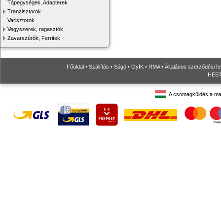
Tápegységek, Adapterek
Tranzisztorok
Varisztorok
Vegyszerek, ragasztók
Zavarszűrők, Ferritek
Főoldal
•
Szállítás
•
Súgó
•
GyIK
•
RMA
•
Általános szerződési fe
HESTO
A csomagküldés a ma