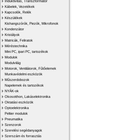
Induktivitás, Transzformátor
Kábelek, Vezetékek
Kapcsolók, Relék
Készülékek
Kishangszórók, Piezók, Mikrofonok
Kondenzátor
Kristályok
Matricák, Feliratok
Méréstechnika
Mini PC, ipari PC, tartozékok
Modulok
Modulvilág
Motorok, Ventilátorok, Fűtőelemek
Munkavédelmi eszközök
Műszerdobozok
Napelemek és tartozékok
NYÁK-ok
Okosotthon, Lakáselektronika
Oktatási eszközök
Optoelektronika
Peltier modulok
Pneumatika
Szenzorok
Szerelési segédanyagok
Szerszám és forrasztás