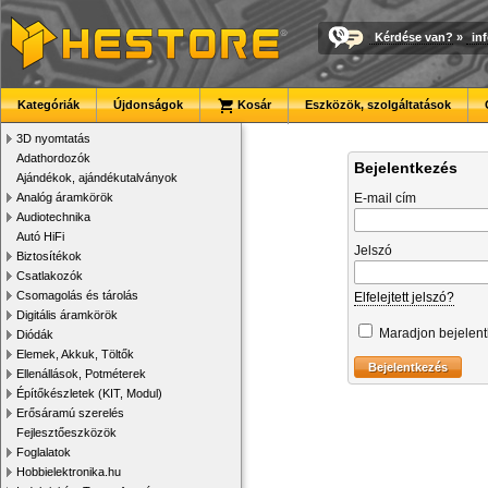
Kérdése van?
»
in
Kategóriák
Újdonságok
Kosár
Eszközök, szolgáltatások
3D nyomtatás
Adathordozók
Bejelentkezés
Ajándékok, ajándékutalványok
Analóg áramkörök
E-mail cím
Audiotechnika
Autó HiFi
Jelszó
Biztosítékok
Csatlakozók
Csomagolás és tárolás
Elfelejtett jelszó?
Digitális áramkörök
Maradjon bejelen
Diódák
Elemek, Akkuk, Töltők
Ellenállások, Potméterek
Építőkészletek (KIT, Modul)
Erősáramú szerelés
Fejlesztőeszközök
Foglalatok
Hobbielektronika.hu