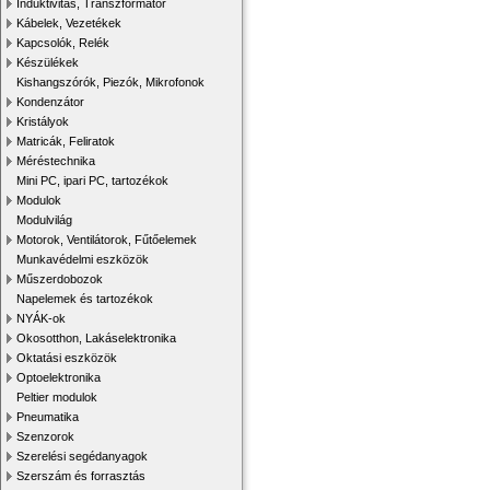
Induktivitás, Transzformátor
Kábelek, Vezetékek
Kapcsolók, Relék
Készülékek
Kishangszórók, Piezók, Mikrofonok
Kondenzátor
Kristályok
Matricák, Feliratok
Méréstechnika
Mini PC, ipari PC, tartozékok
Modulok
Modulvilág
Motorok, Ventilátorok, Fűtőelemek
Munkavédelmi eszközök
Műszerdobozok
Napelemek és tartozékok
NYÁK-ok
Okosotthon, Lakáselektronika
Oktatási eszközök
Optoelektronika
Peltier modulok
Pneumatika
Szenzorok
Szerelési segédanyagok
Szerszám és forrasztás