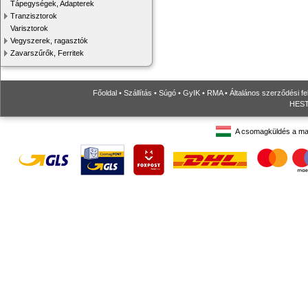
Tápegységek, Adapterek
Tranzisztorok
Varisztorok
Vegyszerek, ragasztók
Zavarszűrők, Ferritek
Főoldal
•
Szállítás
•
Súgó
•
GyIK
•
RMA
•
Általános szerződési fe
HESTO
A csomagküldés a ma