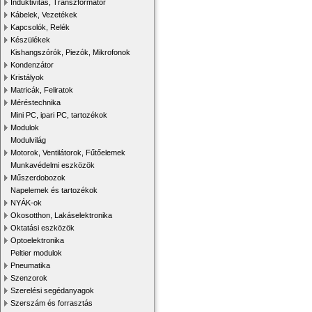
Induktivitás, Transzformátor
Kábelek, Vezetékek
Kapcsolók, Relék
Készülékek
Kishangszórók, Piezók, Mikrofonok
Kondenzátor
Kristályok
Matricák, Feliratok
Méréstechnika
Mini PC, ipari PC, tartozékok
Modulok
Modulvilág
Motorok, Ventilátorok, Fűtőelemek
Munkavédelmi eszközök
Műszerdobozok
Napelemek és tartozékok
NYÁK-ok
Okosotthon, Lakáselektronika
Oktatási eszközök
Optoelektronika
Peltier modulok
Pneumatika
Szenzorok
Szerelési segédanyagok
Szerszám és forrasztás