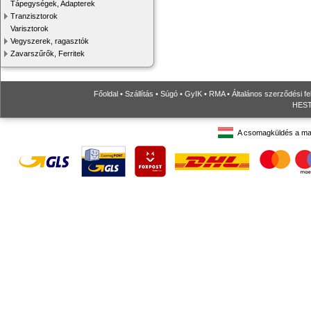
Tápegységek, Adapterek
Tranzisztorok
Varisztorok
Vegyszerek, ragasztók
Zavarszűrők, Ferritek
Főoldal
•
Szállítás
•
Súgó
•
GyIK
•
RMA
•
Általános szerződési fe
HESTO
A csomagküldés a ma