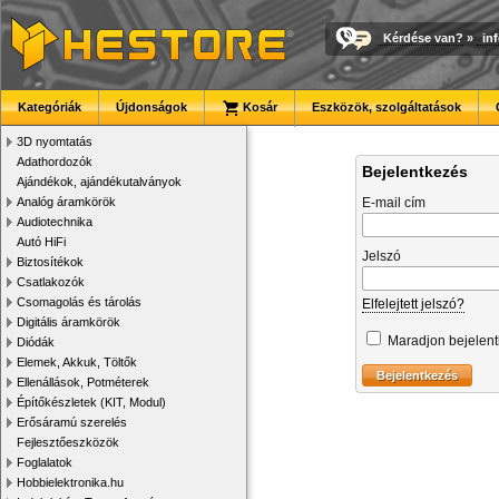
Kérdése van?
»
in
Kategóriák
Újdonságok
Kosár
Eszközök, szolgáltatások
3D nyomtatás
Adathordozók
Bejelentkezés
Ajándékok, ajándékutalványok
Analóg áramkörök
E-mail cím
Audiotechnika
Autó HiFi
Jelszó
Biztosítékok
Csatlakozók
Csomagolás és tárolás
Elfelejtett jelszó?
Digitális áramkörök
Maradjon bejelen
Diódák
Elemek, Akkuk, Töltők
Ellenállások, Potméterek
Építőkészletek (KIT, Modul)
Erősáramú szerelés
Fejlesztőeszközök
Foglalatok
Hobbielektronika.hu