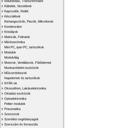
Induktivitás, Transzformátor
Kábelek, Vezetékek
Kapcsolók, Relék
Készülékek
Kishangszórók, Piezók, Mikrofonok
Kondenzátor
Kristályok
Matricák, Feliratok
Méréstechnika
Mini PC, ipari PC, tartozékok
Modulok
Modulvilág
Motorok, Ventilátorok, Fűtőelemek
Munkavédelmi eszközök
Műszerdobozok
Napelemek és tartozékok
NYÁK-ok
Okosotthon, Lakáselektronika
Oktatási eszközök
Optoelektronika
Peltier modulok
Pneumatika
Szenzorok
Szerelési segédanyagok
Szerszám és forrasztás