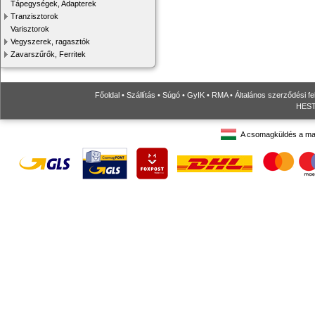
Tápegységek, Adapterek
Tranzisztorok
Varisztorok
Vegyszerek, ragasztók
Zavarszűrők, Ferritek
Főoldal
•
Szállítás
•
Súgó
•
GyIK
•
RMA
•
Általános szerződési fe
HESTO
A csomagküldés a ma