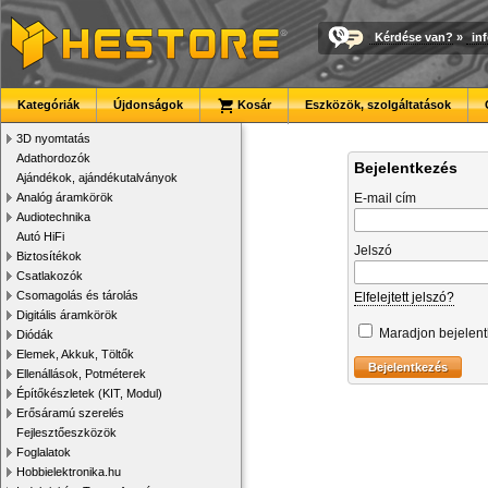
Kérdése van?
»
in
Kategóriák
Újdonságok
Kosár
Eszközök, szolgáltatások
3D nyomtatás
Adathordozók
Bejelentkezés
Ajándékok, ajándékutalványok
Analóg áramkörök
E-mail cím
Audiotechnika
Autó HiFi
Jelszó
Biztosítékok
Csatlakozók
Csomagolás és tárolás
Elfelejtett jelszó?
Digitális áramkörök
Maradjon bejelen
Diódák
Elemek, Akkuk, Töltők
Ellenállások, Potméterek
Építőkészletek (KIT, Modul)
Erősáramú szerelés
Fejlesztőeszközök
Foglalatok
Hobbielektronika.hu