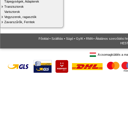
Tápegységek, Adapterek
Tranzisztorok
Varisztorok
Vegyszerek, ragasztók
Zavarszűrők, Ferritek
Főoldal
•
Szállítás
•
Súgó
•
GyIK
•
RMA
•
Általános szerződési fe
HESTO
A csomagküldés a ma