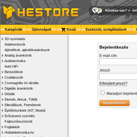
Kérdése van?
»
in
Kategóriák
Újdonságok
Kosár
Eszközök, szolgáltatások
3D nyomtatás
Adathordozók
Bejelentkezés
Ajándékok, ajándékutalványok
Analóg áramkörök
E-mail cím
Audiotechnika
Autó HiFi
Jelszó
Biztosítékok
Csatlakozók
Csomagolás és tárolás
Elfelejtett jelszó?
Digitális áramkörök
Maradjon bejelen
Diódák
Elemek, Akkuk, Töltők
Ellenállások, Potméterek
Építőkészletek (KIT, Modul)
Erősáramú szerelés
Fejlesztőeszközök
Foglalatok
Hobbielektronika.hu