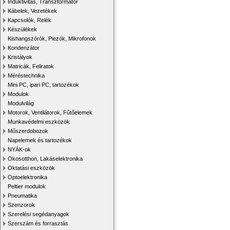
Induktivitás, Transzformátor
Kábelek, Vezetékek
Kapcsolók, Relék
Készülékek
Kishangszórók, Piezók, Mikrofonok
Kondenzátor
Kristályok
Matricák, Feliratok
Méréstechnika
Mini PC, ipari PC, tartozékok
Modulok
Modulvilág
Motorok, Ventilátorok, Fűtőelemek
Munkavédelmi eszközök
Műszerdobozok
Napelemek és tartozékok
NYÁK-ok
Okosotthon, Lakáselektronika
Oktatási eszközök
Optoelektronika
Peltier modulok
Pneumatika
Szenzorok
Szerelési segédanyagok
Szerszám és forrasztás