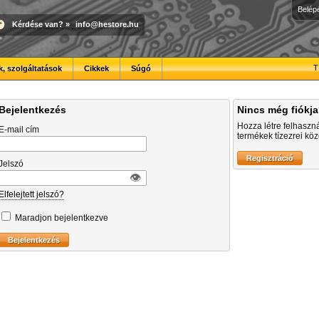
Belép
Kérdése van?
»
info@hestore.hu
T
, szolgáltatások
Cikkek
Súgó
Bejelentkezés
Nincs még fiókj
Hozza létre felhaszn
E-mail cím
termékek tízezrei közö
Jelszó
👁︎
Elfelejtett jelszó?
Maradjon bejelentkezve