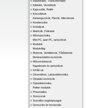
Induktivitás, Transzformátor
Kábelek, Vezetékek
Kapcsolók, Relék
Készülékek
Kishangszórók, Piezók, Mikrofonok
Kondenzátor
Kristályok
Matricák, Feliratok
Méréstechnika
Mini PC, ipari PC, tartozékok
Modulok
Modulvilág
Motorok, Ventilátorok, Fűtőelemek
Munkavédelmi eszközök
Műszerdobozok
Napelemek és tartozékok
NYÁK-ok
Okosotthon, Lakáselektronika
Oktatási eszközök
Optoelektronika
Peltier modulok
Pneumatika
Szenzorok
Szerelési segédanyagok
Szerszám és forrasztás