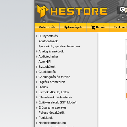
Kategóriák
Újdonságok
Kosár
Eszközök
3D nyomtatás
Adathordozók
Ajándékok, ajándékutalványok
Analóg áramkörök
Audiotechnika
Autó HiFi
Biztosítékok
Csatlakozók
Csomagolás és tárolás
Digitális áramkörök
Diódák
Elemek, Akkuk, Töltők
Ellenállások, Potméterek
Építőkészletek (KIT, Modul)
Erősáramú szerelés
Fejlesztőeszközök
Foglalatok
Hobbielektronika.hu