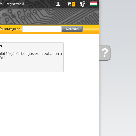
és
|
Regisztráció
0
ípus/Kifejezés:
a?
?
Kérdése
álói fiókját és böngésszen szabadon a
van
tt!