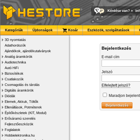
Kérdése van?
»
in
Kategóriák
Újdonságok
Kosár
Eszközök, szolgáltatások
3D nyomtatás
Adathordozók
Bejelentkezés
Ajándékok, ajándékutalványok
Analóg áramkörök
E-mail cím
Audiotechnika
Autó HiFi
Jelszó
Biztosítékok
Csatlakozók
Csomagolás és tárolás
Elfelejtett jelszó?
Digitális áramkörök
Maradjon bejelen
Diódák
Elemek, Akkuk, Töltők
Ellenállások, Potméterek
Építőkészletek (KIT, Modul)
Erősáramú szerelés
Fejlesztőeszközök
Foglalatok
Hobbielektronika.hu