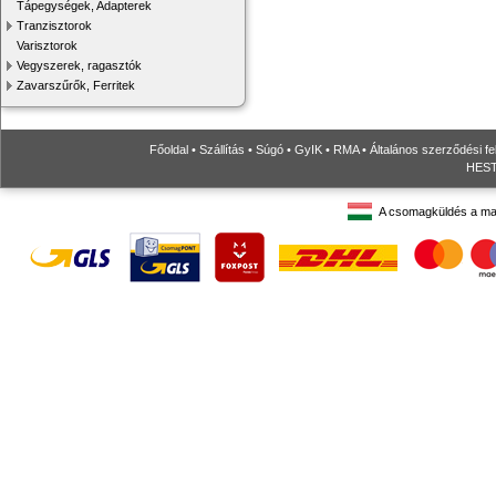
Tápegységek, Adapterek
Tranzisztorok
Varisztorok
Vegyszerek, ragasztók
Zavarszűrők, Ferritek
Főoldal
•
Szállítás
•
Súgó
•
GyIK
•
RMA
•
Általános szerződési fe
HESTO
A csomagküldés a ma