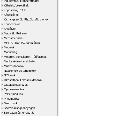
Induktivitás, Transzformátor
Kábelek, Vezetékek
Kapcsolók, Relék
Készülékek
Kishangszórók, Piezók, Mikrofonok
Kondenzátor
Kristályok
Matricák, Feliratok
Méréstechnika
Mini PC, ipari PC, tartozékok
Modulok
Modulvilág
Motorok, Ventilátorok, Fűtőelemek
Munkavédelmi eszközök
Műszerdobozok
Napelemek és tartozékok
NYÁK-ok
Okosotthon, Lakáselektronika
Oktatási eszközök
Optoelektronika
Peltier modulok
Pneumatika
Szenzorok
Szerelési segédanyagok
Szerszám és forrasztás