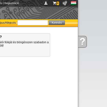
és
|
Regisztráció
0
ípus/Kifejezés:
a?
?
Kérdése
álói fiókját és böngésszen szabadon a
van
tt!