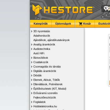
Kategóriák
Újdonságok
Kosár
Eszközök
3D nyomtatás
Adathordozók
Ajándékok, ajándékutalványok
Analóg áramkörök
Audiotechnika
Autó HiFi
Biztosítékok
Csatlakozók
Csomagolás és tárolás
Digitális áramkörök
Diódák
Elemek, Akkuk, Töltők
Ellenállások, Potméterek
Építőkészletek (KIT, Modul)
Erősáramú szerelés
Fejlesztőeszközök
Foglalatok
Hobbielektronika.hu