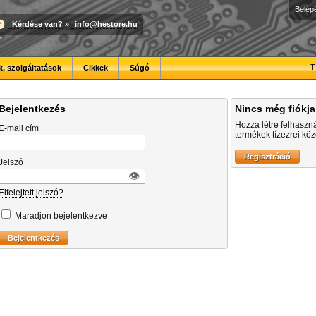
Belép
Kérdése van?
»
info@hestore.hu
T
, szolgáltatások
Cikkek
Súgó
Bejelentkezés
Nincs még fiókj
Hozza létre felhaszn
E-mail cím
termékek tízezrei közö
Jelszó
👁︎
Elfelejtett jelszó?
Maradjon bejelentkezve