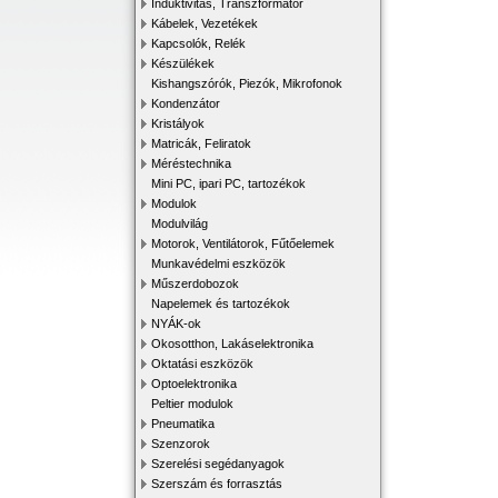
Induktivitás, Transzformátor
Kábelek, Vezetékek
Kapcsolók, Relék
Készülékek
Kishangszórók, Piezók, Mikrofonok
Kondenzátor
Kristályok
Matricák, Feliratok
Méréstechnika
Mini PC, ipari PC, tartozékok
Modulok
Modulvilág
Motorok, Ventilátorok, Fűtőelemek
Munkavédelmi eszközök
Műszerdobozok
Napelemek és tartozékok
NYÁK-ok
Okosotthon, Lakáselektronika
Oktatási eszközök
Optoelektronika
Peltier modulok
Pneumatika
Szenzorok
Szerelési segédanyagok
Szerszám és forrasztás