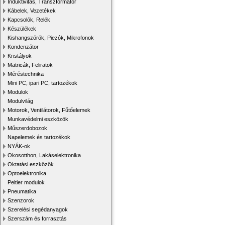
Induktivitás, Transzformátor
Kábelek, Vezetékek
Kapcsolók, Relék
Készülékek
Kishangszórók, Piezók, Mikrofonok
Kondenzátor
Kristályok
Matricák, Feliratok
Méréstechnika
Mini PC, ipari PC, tartozékok
Modulok
Modulvilág
Motorok, Ventilátorok, Fűtőelemek
Munkavédelmi eszközök
Műszerdobozok
Napelemek és tartozékok
NYÁK-ok
Okosotthon, Lakáselektronika
Oktatási eszközök
Optoelektronika
Peltier modulok
Pneumatika
Szenzorok
Szerelési segédanyagok
Szerszám és forrasztás