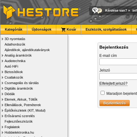
Kérdése van?
»
in
Kategóriák
Újdonságok
Kosár
Eszközök, szolgáltatások
3D nyomtatás
Adathordozók
Bejelentkezés
Ajándékok, ajándékutalványok
Analóg áramkörök
E-mail cím
Audiotechnika
Autó HiFi
Jelszó
Biztosítékok
Csatlakozók
Csomagolás és tárolás
Elfelejtett jelszó?
Digitális áramkörök
Maradjon bejelen
Diódák
Elemek, Akkuk, Töltők
Ellenállások, Potméterek
Építőkészletek (KIT, Modul)
Erősáramú szerelés
Fejlesztőeszközök
Foglalatok
Hobbielektronika.hu