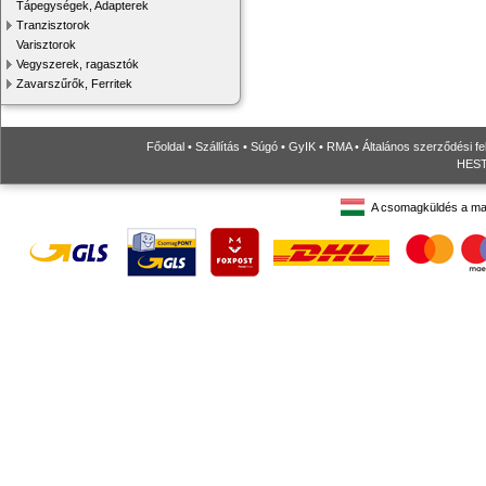
Tápegységek, Adapterek
Tranzisztorok
Varisztorok
Vegyszerek, ragasztók
Zavarszűrők, Ferritek
Főoldal
•
Szállítás
•
Súgó
•
GyIK
•
RMA
•
Általános szerződési fe
HESTO
A csomagküldés a ma