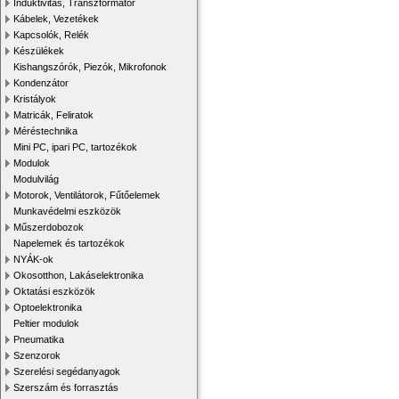
Induktivitás, Transzformátor
Kábelek, Vezetékek
Kapcsolók, Relék
Készülékek
Kishangszórók, Piezók, Mikrofonok
Kondenzátor
Kristályok
Matricák, Feliratok
Méréstechnika
Mini PC, ipari PC, tartozékok
Modulok
Modulvilág
Motorok, Ventilátorok, Fűtőelemek
Munkavédelmi eszközök
Műszerdobozok
Napelemek és tartozékok
NYÁK-ok
Okosotthon, Lakáselektronika
Oktatási eszközök
Optoelektronika
Peltier modulok
Pneumatika
Szenzorok
Szerelési segédanyagok
Szerszám és forrasztás