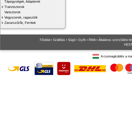
Tápegységek, Adapterek
Tranzisztorok
Varisztorok
Vegyszerek, ragasztók
Zavarszűrők, Ferritek
Főoldal
•
Szállítás
•
Súgó
•
GyIK
•
RMA
•
Általános szerződési fe
HESTO
A csomagküldés a ma