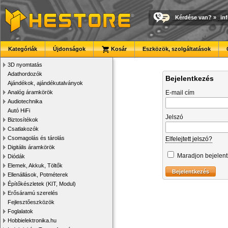
Kérdése van?
»
in
Kategóriák
Újdonságok
Kosár
Eszközök, szolgáltatások
3D nyomtatás
Adathordozók
Bejelentkezés
Ajándékok, ajándékutalványok
Analóg áramkörök
E-mail cím
Audiotechnika
Autó HiFi
Jelszó
Biztosítékok
Csatlakozók
Csomagolás és tárolás
Elfelejtett jelszó?
Digitális áramkörök
Maradjon bejelen
Diódák
Elemek, Akkuk, Töltők
Ellenállások, Potméterek
Építőkészletek (KIT, Modul)
Erősáramú szerelés
Fejlesztőeszközök
Foglalatok
Hobbielektronika.hu