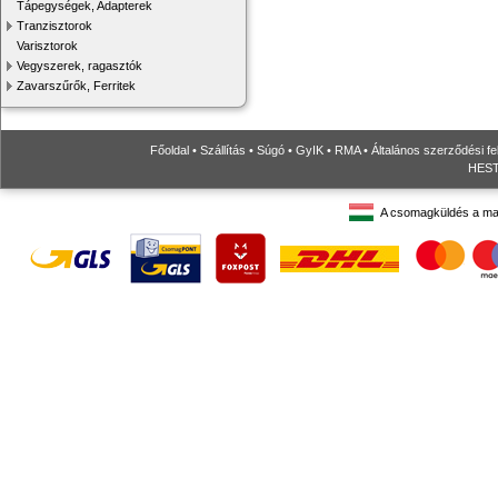
Tápegységek, Adapterek
Tranzisztorok
Varisztorok
Vegyszerek, ragasztók
Zavarszűrők, Ferritek
Főoldal
•
Szállítás
•
Súgó
•
GyIK
•
RMA
•
Általános szerződési fe
HESTO
A csomagküldés a ma