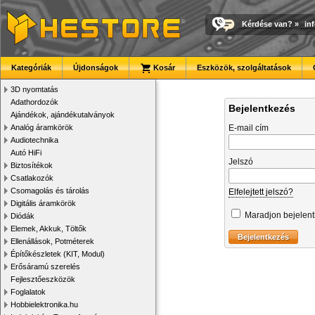
Kérdése van?
»
in
Kategóriák
Újdonságok
Kosár
Eszközök, szolgáltatások
3D nyomtatás
Adathordozók
Bejelentkezés
Ajándékok, ajándékutalványok
Analóg áramkörök
E-mail cím
Audiotechnika
Autó HiFi
Jelszó
Biztosítékok
Csatlakozók
Csomagolás és tárolás
Elfelejtett jelszó?
Digitális áramkörök
Maradjon bejelen
Diódák
Elemek, Akkuk, Töltők
Ellenállások, Potméterek
Építőkészletek (KIT, Modul)
Erősáramú szerelés
Fejlesztőeszközök
Foglalatok
Hobbielektronika.hu