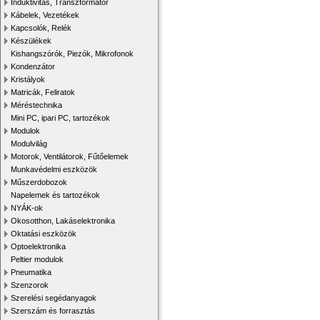
Induktivitás, Transzformátor
Kábelek, Vezetékek
Kapcsolók, Relék
Készülékek
Kishangszórók, Piezók, Mikrofonok
Kondenzátor
Kristályok
Matricák, Feliratok
Méréstechnika
Mini PC, ipari PC, tartozékok
Modulok
Modulvilág
Motorok, Ventilátorok, Fűtőelemek
Munkavédelmi eszközök
Műszerdobozok
Napelemek és tartozékok
NYÁK-ok
Okosotthon, Lakáselektronika
Oktatási eszközök
Optoelektronika
Peltier modulok
Pneumatika
Szenzorok
Szerelési segédanyagok
Szerszám és forrasztás