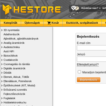
Kérdése van?
»
in
Kategóriák
Újdonságok
Kosár
Eszközök, szolgáltatások
3D nyomtatás
Adathordozók
Bejelentkezés
Ajándékok, ajándékutalványok
Analóg áramkörök
E-mail cím
Audiotechnika
Autó HiFi
Jelszó
Biztosítékok
Csatlakozók
Csomagolás és tárolás
Elfelejtett jelszó?
Digitális áramkörök
Maradjon bejelen
Diódák
Elemek, Akkuk, Töltők
Ellenállások, Potméterek
Építőkészletek (KIT, Modul)
Erősáramú szerelés
Fejlesztőeszközök
Foglalatok
Hobbielektronika.hu