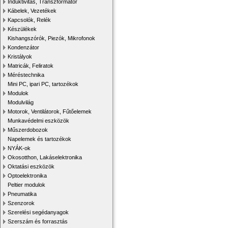
Induktivitás, Transzformátor
Kábelek, Vezetékek
Kapcsolók, Relék
Készülékek
Kishangszórók, Piezók, Mikrofonok
Kondenzátor
Kristályok
Matricák, Feliratok
Méréstechnika
Mini PC, ipari PC, tartozékok
Modulok
Modulvilág
Motorok, Ventilátorok, Fűtőelemek
Munkavédelmi eszközök
Műszerdobozok
Napelemek és tartozékok
NYÁK-ok
Okosotthon, Lakáselektronika
Oktatási eszközök
Optoelektronika
Peltier modulok
Pneumatika
Szenzorok
Szerelési segédanyagok
Szerszám és forrasztás