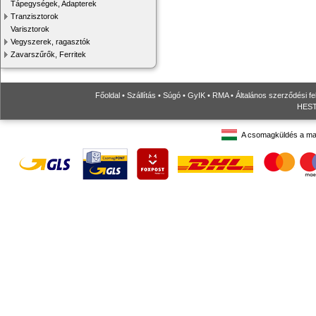
Tápegységek, Adapterek
Tranzisztorok
Varisztorok
Vegyszerek, ragasztók
Zavarszűrők, Ferritek
Főoldal
•
Szállítás
•
Súgó
•
GyIK
•
RMA
•
Általános szerződési fe
HESTO
A csomagküldés a ma