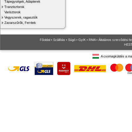
Tápegységek, Adapterek
Tranzisztorok
Varisztorok
Vegyszerek, ragasztók
Zavarszűrők, Ferritek
Főoldal
•
Szállítás
•
Súgó
•
GyIK
•
RMA
•
Általános szerződési fe
HESTO
A csomagküldés a ma