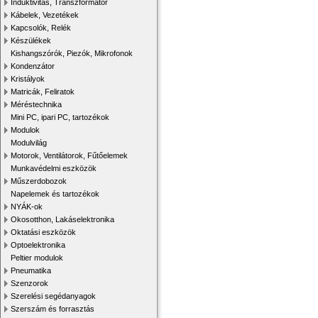
Induktivitás, Transzformátor
Kábelek, Vezetékek
Kapcsolók, Relék
Készülékek
Kishangszórók, Piezók, Mikrofonok
Kondenzátor
Kristályok
Matricák, Feliratok
Méréstechnika
Mini PC, ipari PC, tartozékok
Modulok
Modulvilág
Motorok, Ventilátorok, Fűtőelemek
Munkavédelmi eszközök
Műszerdobozok
Napelemek és tartozékok
NYÁK-ok
Okosotthon, Lakáselektronika
Oktatási eszközök
Optoelektronika
Peltier modulok
Pneumatika
Szenzorok
Szerelési segédanyagok
Szerszám és forrasztás