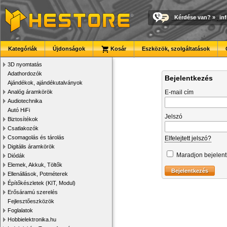
Kérdése van?
»
in
Kategóriák
Újdonságok
Kosár
Eszközök, szolgáltatások
3D nyomtatás
Adathordozók
Bejelentkezés
Ajándékok, ajándékutalványok
Analóg áramkörök
E-mail cím
Audiotechnika
Autó HiFi
Jelszó
Biztosítékok
Csatlakozók
Csomagolás és tárolás
Elfelejtett jelszó?
Digitális áramkörök
Maradjon bejelen
Diódák
Elemek, Akkuk, Töltők
Ellenállások, Potméterek
Építőkészletek (KIT, Modul)
Erősáramú szerelés
Fejlesztőeszközök
Foglalatok
Hobbielektronika.hu