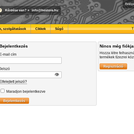
Belép
Kérdése van?
»
info@hestore.hu
T
, szolgáltatások
Cikkek
Súgó
Bejelentkezés
Nincs még fiókj
Hozza létre felhaszn
E-mail cím
termékek tízezrei közö
Jelszó
👁︎
Elfelejtett jelszó?
Maradjon bejelentkezve