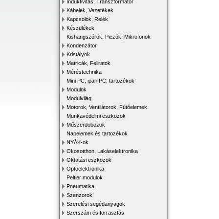
Induktivitás, Transzformátor
Kábelek, Vezetékek
Kapcsolók, Relék
Készülékek
Kishangszórók, Piezók, Mikrofonok
Kondenzátor
Kristályok
Matricák, Feliratok
Méréstechnika
Mini PC, ipari PC, tartozékok
Modulok
Modulvilág
Motorok, Ventilátorok, Fűtőelemek
Munkavédelmi eszközök
Műszerdobozok
Napelemek és tartozékok
NYÁK-ok
Okosotthon, Lakáselektronika
Oktatási eszközök
Optoelektronika
Peltier modulok
Pneumatika
Szenzorok
Szerelési segédanyagok
Szerszám és forrasztás