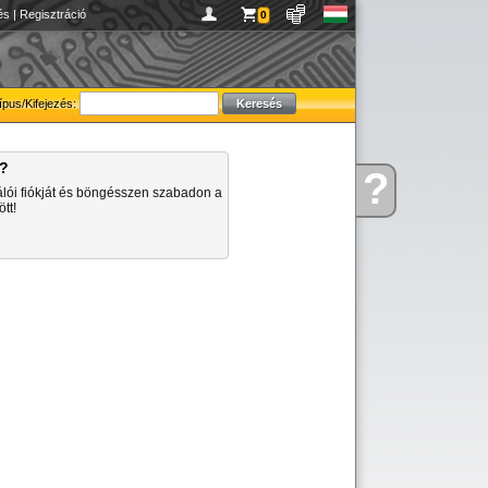
és
|
Regisztráció
0
ípus/Kifejezés:
a?
?
Kérdése
álói fiókját és böngésszen szabadon a
van
tt!