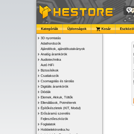
Kategóriák
Újdonságok
Kosár
Eszközök
3D nyomtatás
Adathordozók
Ajándékok, ajándékutalványok
Analóg áramkörök
Audiotechnika
Autó HiFi
Biztosítékok
Csatlakozók
Csomagolás és tárolás
Digitális áramkörök
Diódák
Elemek, Akkuk, Töltők
Ellenállások, Potméterek
Építőkészletek (KIT, Modul)
Erősáramú szerelés
Fejlesztőeszközök
Foglalatok
Hobbielektronika.hu