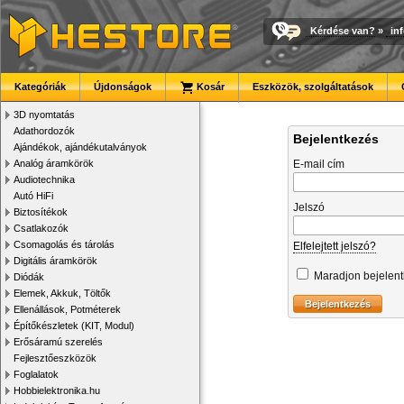
Kérdése van?
»
in
Kategóriák
Újdonságok
Kosár
Eszközök, szolgáltatások
3D nyomtatás
Adathordozók
Bejelentkezés
Ajándékok, ajándékutalványok
Analóg áramkörök
E-mail cím
Audiotechnika
Autó HiFi
Jelszó
Biztosítékok
Csatlakozók
Csomagolás és tárolás
Elfelejtett jelszó?
Digitális áramkörök
Maradjon bejelen
Diódák
Elemek, Akkuk, Töltők
Ellenállások, Potméterek
Építőkészletek (KIT, Modul)
Erősáramú szerelés
Fejlesztőeszközök
Foglalatok
Hobbielektronika.hu