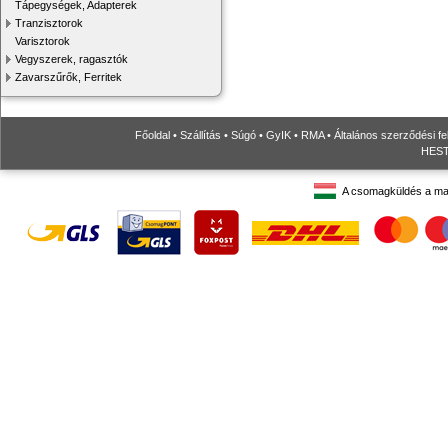
Tápegységek, Adapterek
Tranzisztorok
Varisztorok
Vegyszerek, ragasztók
Zavarszűrők, Ferritek
Főoldal
•
Szállítás
•
Súgó
•
GyIK
•
RMA
•
Általános szerződési fe
HESTO
A csomagküldés a ma