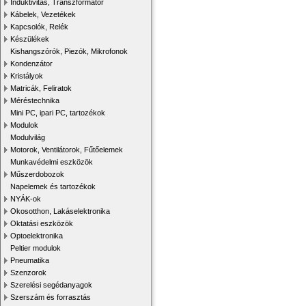
Induktivitás, Transzformátor
Kábelek, Vezetékek
Kapcsolók, Relék
Készülékek
Kishangszórók, Piezók, Mikrofonok
Kondenzátor
Kristályok
Matricák, Feliratok
Méréstechnika
Mini PC, ipari PC, tartozékok
Modulok
Modulvilág
Motorok, Ventilátorok, Fűtőelemek
Munkavédelmi eszközök
Műszerdobozok
Napelemek és tartozékok
NYÁK-ok
Okosotthon, Lakáselektronika
Oktatási eszközök
Optoelektronika
Peltier modulok
Pneumatika
Szenzorok
Szerelési segédanyagok
Szerszám és forrasztás