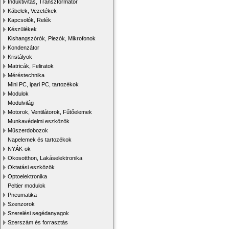
Induktivitás, Transzformátor
Kábelek, Vezetékek
Kapcsolók, Relék
Készülékek
Kishangszórók, Piezók, Mikrofonok
Kondenzátor
Kristályok
Matricák, Feliratok
Méréstechnika
Mini PC, ipari PC, tartozékok
Modulok
Modulvilág
Motorok, Ventilátorok, Fűtőelemek
Munkavédelmi eszközök
Műszerdobozok
Napelemek és tartozékok
NYÁK-ok
Okosotthon, Lakáselektronika
Oktatási eszközök
Optoelektronika
Peltier modulok
Pneumatika
Szenzorok
Szerelési segédanyagok
Szerszám és forrasztás