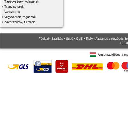
Tápegységek, Adapterek
Tranzisztorok
Varisztorok
Vegyszerek, ragasztók
Zavarszűrők, Ferritek
Főoldal
•
Szállítás
•
Súgó
•
GyIK
•
RMA
•
Általános szerződési fe
HESTO
A csomagküldés a ma