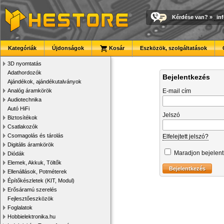
Kérdése van?
»
in
Kategóriák
Újdonságok
Kosár
Eszközök, szolgáltatások
3D nyomtatás
Adathordozók
Bejelentkezés
Ajándékok, ajándékutalványok
Analóg áramkörök
E-mail cím
Audiotechnika
Autó HiFi
Jelszó
Biztosítékok
Csatlakozók
Csomagolás és tárolás
Elfelejtett jelszó?
Digitális áramkörök
Maradjon bejelen
Diódák
Elemek, Akkuk, Töltők
Ellenállások, Potméterek
Építőkészletek (KIT, Modul)
Erősáramú szerelés
Fejlesztőeszközök
Foglalatok
Hobbielektronika.hu