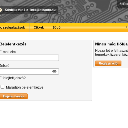
Belép
Kérdése van?
»
info@hestore.hu
T
, szolgáltatások
Cikkek
Súgó
Bejelentkezés
Nincs még fiókj
Hozza létre felhaszn
E-mail cím
termékek tízezrei közö
Jelszó
👁︎
Elfelejtett jelszó?
Maradjon bejelentkezve