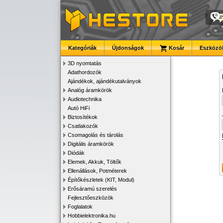
Kategóriák
Újdonságok
Kosár
Eszközök
3D nyomtatás
Adathordozók
Ajándékok, ajándékutalványok
Analóg áramkörök
Audiotechnika
Autó HiFi
Biztosítékok
Csatlakozók
Csomagolás és tárolás
Digitális áramkörök
Diódák
Elemek, Akkuk, Töltők
Ellenállások, Potméterek
Építőkészletek (KIT, Modul)
Erősáramú szerelés
Fejlesztőeszközök
Foglalatok
Hobbielektronika.hu