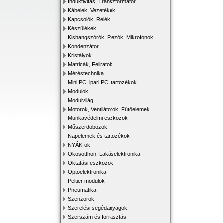
Induktivitás, Transzformátor
Kábelek, Vezetékek
Kapcsolók, Relék
Készülékek
Kishangszórók, Piezók, Mikrofonok
Kondenzátor
Kristályok
Matricák, Feliratok
Méréstechnika
Mini PC, ipari PC, tartozékok
Modulok
Modulvilág
Motorok, Ventilátorok, Fűtőelemek
Munkavédelmi eszközök
Műszerdobozok
Napelemek és tartozékok
NYÁK-ok
Okosotthon, Lakáselektronika
Oktatási eszközök
Optoelektronika
Peltier modulok
Pneumatika
Szenzorok
Szerelési segédanyagok
Szerszám és forrasztás