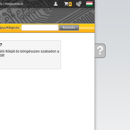
és
|
Regisztráció
0
ípus/Kifejezés:
a?
?
Kérdése
álói fiókját és böngésszen szabadon a
van
tt!