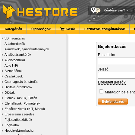
Kérdése van?
»
in
Kategóriák
Újdonságok
Kosár
Eszközök, szolgáltatások
3D nyomtatás
Adathordozók
Bejelentkezés
Ajándékok, ajándékutalványok
Analóg áramkörök
E-mail cím
Audiotechnika
Autó HiFi
Jelszó
Biztosítékok
Csatlakozók
Csomagolás és tárolás
Elfelejtett jelszó?
Digitális áramkörök
Maradjon bejelen
Diódák
Elemek, Akkuk, Töltők
Ellenállások, Potméterek
Építőkészletek (KIT, Modul)
Erősáramú szerelés
Fejlesztőeszközök
Foglalatok
Hobbielektronika.hu