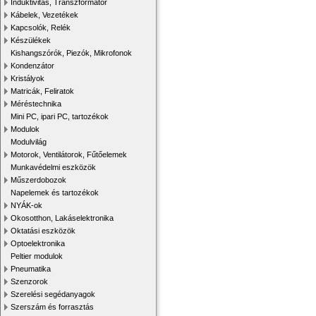
Induktivitás, Transzformátor
Kábelek, Vezetékek
Kapcsolók, Relék
Készülékek
Kishangszórók, Piezók, Mikrofonok
Kondenzátor
Kristályok
Matricák, Feliratok
Méréstechnika
Mini PC, ipari PC, tartozékok
Modulok
Modulvilág
Motorok, Ventilátorok, Fűtőelemek
Munkavédelmi eszközök
Műszerdobozok
Napelemek és tartozékok
NYÁK-ok
Okosotthon, Lakáselektronika
Oktatási eszközök
Optoelektronika
Peltier modulok
Pneumatika
Szenzorok
Szerelési segédanyagok
Szerszám és forrasztás