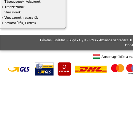
Tápegységek, Adapterek
Tranzisztorok
Varisztorok
Vegyszerek, ragasztók
Zavarszűrők, Ferritek
Főoldal
•
Szállítás
•
Súgó
•
GyIK
•
RMA
•
Általános szerződési fe
HESTO
A csomagküldés a ma