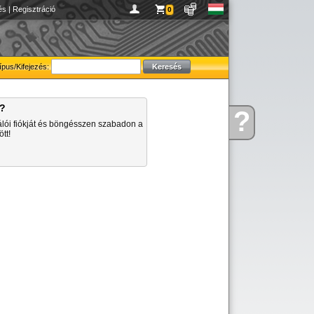
és
|
Regisztráció
0
ípus/Kifejezés:
a?
?
Kérdése
álói fiókját és böngésszen szabadon a
van
tt!