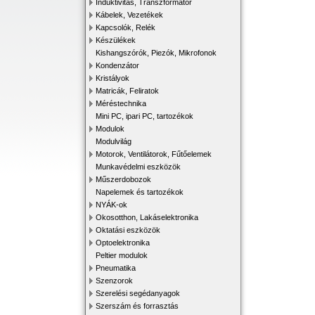
Induktivitás, Transzformátor
Kábelek, Vezetékek
Kapcsolók, Relék
Készülékek
Kishangszórók, Piezók, Mikrofonok
Kondenzátor
Kristályok
Matricák, Feliratok
Méréstechnika
Mini PC, ipari PC, tartozékok
Modulok
Modulvilág
Motorok, Ventilátorok, Fűtőelemek
Munkavédelmi eszközök
Műszerdobozok
Napelemek és tartozékok
NYÁK-ok
Okosotthon, Lakáselektronika
Oktatási eszközök
Optoelektronika
Peltier modulok
Pneumatika
Szenzorok
Szerelési segédanyagok
Szerszám és forrasztás