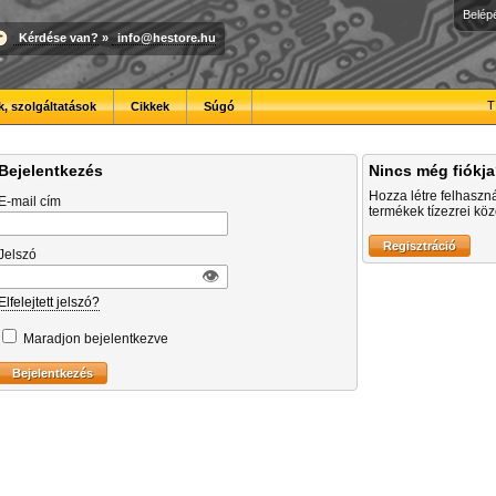
Belép
Kérdése van?
»
info@hestore.hu
T
, szolgáltatások
Cikkek
Súgó
Bejelentkezés
Nincs még fiókj
Hozza létre felhaszn
E-mail cím
termékek tízezrei közö
Jelszó
👁︎
Elfelejtett jelszó?
Maradjon bejelentkezve