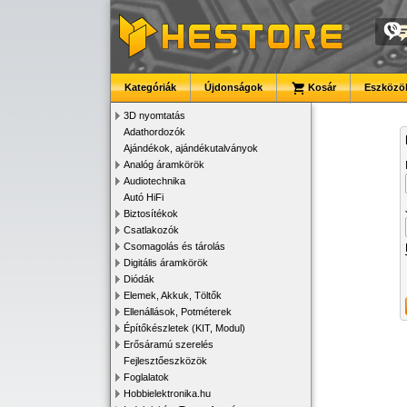
Kategóriák
Újdonságok
Kosár
Eszközök
3D nyomtatás
Adathordozók
Ajándékok, ajándékutalványok
Analóg áramkörök
Audiotechnika
Autó HiFi
Biztosítékok
Csatlakozók
Csomagolás és tárolás
Digitális áramkörök
Diódák
Elemek, Akkuk, Töltők
Ellenállások, Potméterek
Építőkészletek (KIT, Modul)
Erősáramú szerelés
Fejlesztőeszközök
Foglalatok
Hobbielektronika.hu