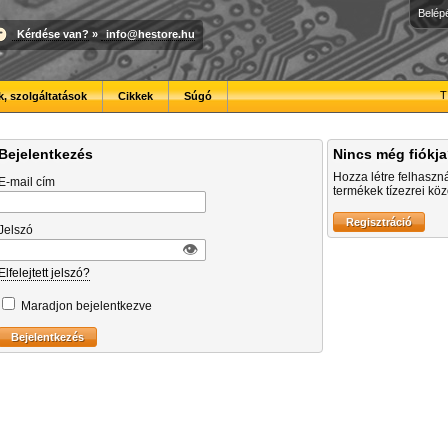
Belép
Kérdése van?
»
info@hestore.hu
T
, szolgáltatások
Cikkek
Súgó
Bejelentkezés
Nincs még fiókj
Hozza létre felhaszn
E-mail cím
termékek tízezrei közö
Jelszó
👁︎
Elfelejtett jelszó?
Maradjon bejelentkezve