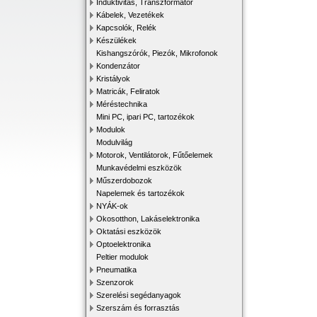
Induktivitás, Transzformátor
Kábelek, Vezetékek
Kapcsolók, Relék
Készülékek
Kishangszórók, Piezók, Mikrofonok
Kondenzátor
Kristályok
Matricák, Feliratok
Méréstechnika
Mini PC, ipari PC, tartozékok
Modulok
Modulvilág
Motorok, Ventilátorok, Fűtőelemek
Munkavédelmi eszközök
Műszerdobozok
Napelemek és tartozékok
NYÁK-ok
Okosotthon, Lakáselektronika
Oktatási eszközök
Optoelektronika
Peltier modulok
Pneumatika
Szenzorok
Szerelési segédanyagok
Szerszám és forrasztás