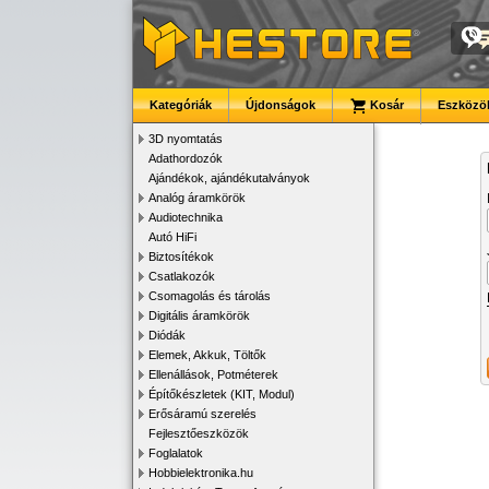
Kategóriák
Újdonságok
Kosár
Eszközök
3D nyomtatás
Adathordozók
Ajándékok, ajándékutalványok
Analóg áramkörök
Audiotechnika
Autó HiFi
Biztosítékok
Csatlakozók
Csomagolás és tárolás
Digitális áramkörök
Diódák
Elemek, Akkuk, Töltők
Ellenállások, Potméterek
Építőkészletek (KIT, Modul)
Erősáramú szerelés
Fejlesztőeszközök
Foglalatok
Hobbielektronika.hu