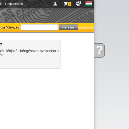
és
|
Regisztráció
0
ípus/Kifejezés:
a?
?
Kérdése
álói fiókját és böngésszen szabadon a
van
tt!