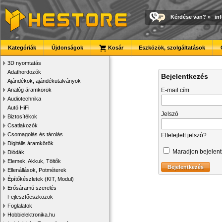
Kérdése van?
»
in
Kategóriák
Újdonságok
Kosár
Eszközök, szolgáltatások
3D nyomtatás
Adathordozók
Bejelentkezés
Ajándékok, ajándékutalványok
Analóg áramkörök
E-mail cím
Audiotechnika
Autó HiFi
Jelszó
Biztosítékok
Csatlakozók
Csomagolás és tárolás
Elfelejtett jelszó?
Digitális áramkörök
Maradjon bejelen
Diódák
Elemek, Akkuk, Töltők
Ellenállások, Potméterek
Építőkészletek (KIT, Modul)
Erősáramú szerelés
Fejlesztőeszközök
Foglalatok
Hobbielektronika.hu