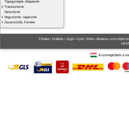
Tápegységek, Adapterek
Tranzisztorok
Varisztorok
Vegyszerek, ragasztók
Zavarszűrők, Ferritek
Főoldal
•
Szállítás
•
Súgó
•
GyIK
•
RMA
•
Általános szerződési fe
HESTO
A csomagküldés a ma