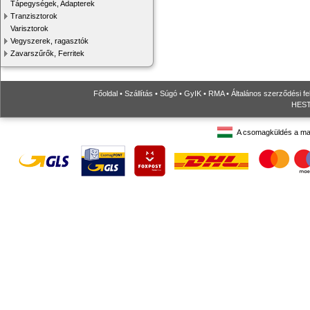
Tápegységek, Adapterek
Tranzisztorok
Varisztorok
Vegyszerek, ragasztók
Zavarszűrők, Ferritek
Főoldal
•
Szállítás
•
Súgó
•
GyIK
•
RMA
•
Általános szerződési fe
HESTO
A csomagküldés a ma