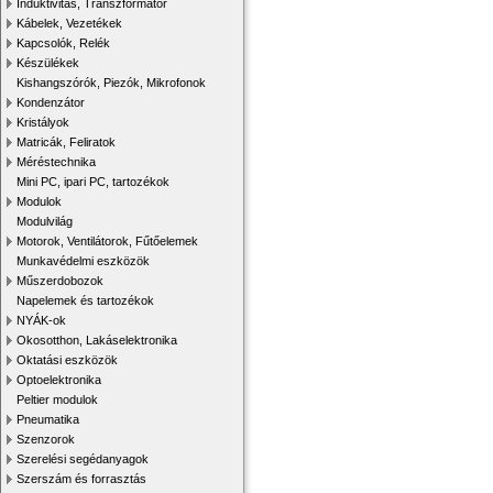
Induktivitás, Transzformátor
Kábelek, Vezetékek
Kapcsolók, Relék
Készülékek
Kishangszórók, Piezók, Mikrofonok
Kondenzátor
Kristályok
Matricák, Feliratok
Méréstechnika
Mini PC, ipari PC, tartozékok
Modulok
Modulvilág
Motorok, Ventilátorok, Fűtőelemek
Munkavédelmi eszközök
Műszerdobozok
Napelemek és tartozékok
NYÁK-ok
Okosotthon, Lakáselektronika
Oktatási eszközök
Optoelektronika
Peltier modulok
Pneumatika
Szenzorok
Szerelési segédanyagok
Szerszám és forrasztás