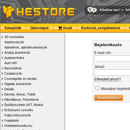
Kérdése van?
»
in
Kategóriák
Újdonságok
Kosár
Eszközök, szolgáltatások
3D nyomtatás
Adathordozók
Bejelentkezés
Ajándékok, ajándékutalványok
Analóg áramkörök
E-mail cím
Audiotechnika
Autó HiFi
Jelszó
Biztosítékok
Csatlakozók
Csomagolás és tárolás
Elfelejtett jelszó?
Digitális áramkörök
Maradjon bejelen
Diódák
Elemek, Akkuk, Töltők
Ellenállások, Potméterek
Építőkészletek (KIT, Modul)
Erősáramú szerelés
Fejlesztőeszközök
Foglalatok
Hobbielektronika.hu