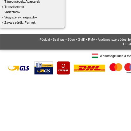
Tápegységek, Adapterek
Tranzisztorok
Varisztorok
Vegyszerek, ragasztók
Zavarszűrők, Ferritek
Főoldal
•
Szállítás
•
Súgó
•
GyIK
•
RMA
•
Általános szerződési fe
HESTO
A csomagküldés a ma