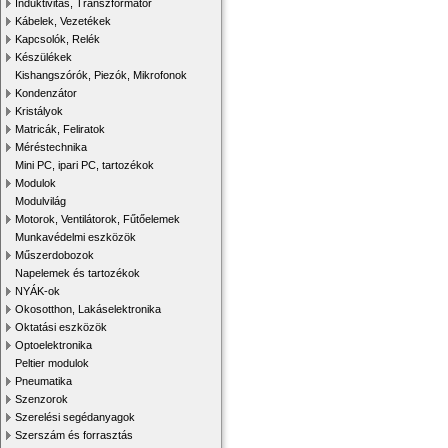
Induktivitás, Transzformátor
Kábelek, Vezetékek
Kapcsolók, Relék
Készülékek
Kishangszórók, Piezók, Mikrofonok
Kondenzátor
Kristályok
Matricák, Feliratok
Méréstechnika
Mini PC, ipari PC, tartozékok
Modulok
Modulvilág
Motorok, Ventilátorok, Fűtőelemek
Munkavédelmi eszközök
Műszerdobozok
Napelemek és tartozékok
NYÁK-ok
Okosotthon, Lakáselektronika
Oktatási eszközök
Optoelektronika
Peltier modulok
Pneumatika
Szenzorok
Szerelési segédanyagok
Szerszám és forrasztás