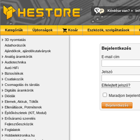
Kérdése van?
»
in
Kategóriák
Újdonságok
Kosár
Eszközök, szolgáltatások
3D nyomtatás
Adathordozók
Bejelentkezés
Ajándékok, ajándékutalványok
Analóg áramkörök
E-mail cím
Audiotechnika
Autó HiFi
Jelszó
Biztosítékok
Csatlakozók
Csomagolás és tárolás
Elfelejtett jelszó?
Digitális áramkörök
Maradjon bejelen
Diódák
Elemek, Akkuk, Töltők
Ellenállások, Potméterek
Építőkészletek (KIT, Modul)
Erősáramú szerelés
Fejlesztőeszközök
Foglalatok
Hobbielektronika.hu