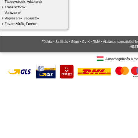
Tápegységek, Adapterek
Tranzisztorok
Varisztorok
Vegyszerek, ragasztók
Zavarszűrők, Ferritek
Főoldal
•
Szállítás
•
Súgó
•
GyIK
•
RMA
•
Általános szerződési fe
HESTO
A csomagküldés a ma