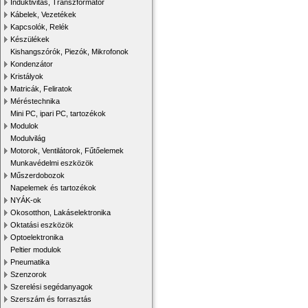
Induktivitás, Transzformátor
Kábelek, Vezetékek
Kapcsolók, Relék
Készülékek
Kishangszórók, Piezók, Mikrofonok
Kondenzátor
Kristályok
Matricák, Feliratok
Méréstechnika
Mini PC, ipari PC, tartozékok
Modulok
Modulvilág
Motorok, Ventilátorok, Fűtőelemek
Munkavédelmi eszközök
Műszerdobozok
Napelemek és tartozékok
NYÁK-ok
Okosotthon, Lakáselektronika
Oktatási eszközök
Optoelektronika
Peltier modulok
Pneumatika
Szenzorok
Szerelési segédanyagok
Szerszám és forrasztás