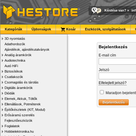
Kérdése van?
»
in
Kategóriák
Újdonságok
Kosár
Eszközök, szolgáltatások
3D nyomtatás
Adathordozók
Bejelentkezés
Ajándékok, ajándékutalványok
Analóg áramkörök
E-mail cím
Audiotechnika
Autó HiFi
Jelszó
Biztosítékok
Csatlakozók
Csomagolás és tárolás
Elfelejtett jelszó?
Digitális áramkörök
Maradjon bejelen
Diódák
Elemek, Akkuk, Töltők
Ellenállások, Potméterek
Építőkészletek (KIT, Modul)
Erősáramú szerelés
Fejlesztőeszközök
Foglalatok
Hobbielektronika.hu