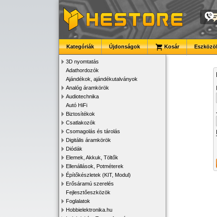
Kategóriák
Újdonságok
Kosár
Eszközök
3D nyomtatás
Adathordozók
Ajándékok, ajándékutalványok
Analóg áramkörök
Audiotechnika
Autó HiFi
Biztosítékok
Csatlakozók
Csomagolás és tárolás
Digitális áramkörök
Diódák
Elemek, Akkuk, Töltők
Ellenállások, Potméterek
Építőkészletek (KIT, Modul)
Erősáramú szerelés
Fejlesztőeszközök
Foglalatok
Hobbielektronika.hu