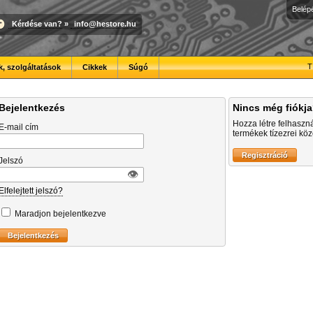
Belép
Kérdése van?
»
info@hestore.hu
T
, szolgáltatások
Cikkek
Súgó
Bejelentkezés
Nincs még fiókj
Hozza létre felhaszn
E-mail cím
termékek tízezrei közö
Jelszó
👁︎
Elfelejtett jelszó?
Maradjon bejelentkezve