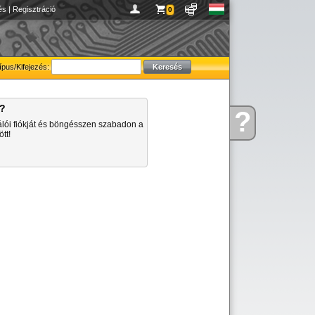
és
|
Regisztráció
0
ípus/Kifejezés:
a?
?
Kérdése
álói fiókját és böngésszen szabadon a
van
tt!