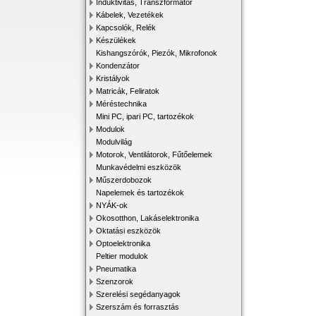
Induktivitás, Transzformátor
Kábelek, Vezetékek
Kapcsolók, Relék
Készülékek
Kishangszórók, Piezók, Mikrofonok
Kondenzátor
Kristályok
Matricák, Feliratok
Méréstechnika
Mini PC, ipari PC, tartozékok
Modulok
Modulvilág
Motorok, Ventilátorok, Fűtőelemek
Munkavédelmi eszközök
Műszerdobozok
Napelemek és tartozékok
NYÁK-ok
Okosotthon, Lakáselektronika
Oktatási eszközök
Optoelektronika
Peltier modulok
Pneumatika
Szenzorok
Szerelési segédanyagok
Szerszám és forrasztás